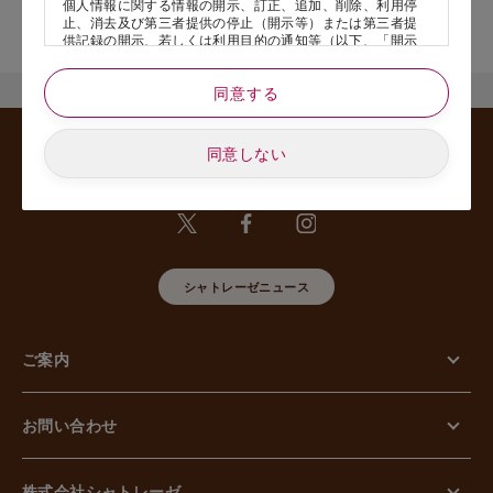
個人情報に関する情報の開示、訂正、追加、削除、利用停
店舗サービスに関するお問い合わせにつきましては、内容欄に『店
止、消去及び第三者提供の停止（開示等）または第三者提
舗名』を記載いただけますと幸いです。
供記録の開示、若しくは利用目的の通知等（以下、「開示
等の請求」といいます）のご請求があった場合または苦情
のお申し出があった場合には、請求者がご本人であること
同意する
あるいは正式な代理人として認められる方であることを確
認させていただいたうえで、特別な理由のない限り合理的
な期間と範囲内で対応させていただきます。
同意しない
5. 個人情報の安全管理のために講じた措置について
当社は外的環境を把握した上で個人情報の安全管理のため
に以下の措置をしております。
【組織的安全管理措置】
組織体制の整備、個人情報の取扱いに係る規律に従った運
用、個人情報の取扱い状況を確認する手段の整備、漏えい
等事案に対応する体制の整備、取扱い状況の把握及び安全
シャトレーゼニュース
管理措置の見直し等に関して、必要な措置を講じていま
す。
【人的安全管理措置】
ご案内
個人情報の取扱いに関する留意事項について、従業員に定
期的な教育等を行っております。また、個人情報の秘密保
持に関する事項を含む誓約書を取得しております。
【物理的安全管理措置】
お問い合わせ
個人情報を取り扱う区域の管理、機器及び電子媒体等の盗
難等の防止、電子媒体等を持ち運ぶ場合の漏えい等の防
止、個人情報の削除及び機器、電子媒体等の廃棄に関し
て、必要な措置を講じています。
株式会社シャトレーゼ