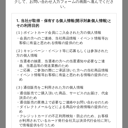
クして、お問い合わせ入力フォームの画面へ進んでくださ
い。
［姓］
［名］
1. 当社が取得・保有する個人情報(開示対象個人情報)と
その利用目的
（全角で入力してください）
(１) ポイントカード会員にご入会された方の個人情報
・会員の方へのご連絡、当社商品情報・イベント情報等お
客様に有益と思われる情報の提供のため
お問い合わせ時氏名（カナ）
(２) キャンペーン・イベント等に応募もしくは参加された
［セイ］
方の個人情報
・当選者の抽選、当選者の方への当選通知や必要なご連
［メイ］
絡、当選品等の発送業務のため
・ご応募、ご参加の際にご承諾頂いた方への当社商品情報
・イベント情報等お客様に有益と思われる情報の提供のた
（全角で入力してください）
め
(３) 通信販売をご利用された方の個人情報
電話番号
・通信販売でご購入頂いた商品、サービスのお届け、代金
決済のため
・通信販売の業務上で必要なご連絡やお問い合わせのため
・ダイレクトメールなどによる商品や企画情報の提供のた
め
・クレジットカードの不正利用検知・防止のため、お客様
メールアドレス
が利用されているカード発行会社又は決済代行会社に対し
て情報提供を行うため