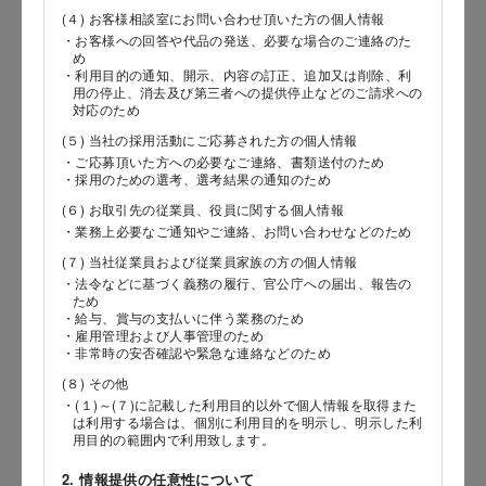
(４) お客様相談室にお問い合わせ頂いた方の個人情報
・お客様への回答や代品の発送、必要な場合のご連絡のた
め
郵便番号
・利用目的の通知、開示、内容の訂正、追加又は削除、利
用の停止、消去及び第三者への提供停止などのご請求への
対応のため
(５) 当社の採用活動にご応募された方の個人情報
都道府県
・ご応募頂いた方への必要なご連絡、書類送付のため
・採用のための選考、選考結果の通知のため
(６) お取引先の従業員、役員に関する個人情報
・業務上必要なご通知やご連絡、お問い合わせなどのため
市区郡
(７) 当社従業員および従業員家族の方の個人情報
・法令などに基づく義務の履行、官公庁への届出、報告の
ため
・給与、賞与の支払いに伴う業務のため
・雇用管理および人事管理のため
町村
・非常時の安否確認や緊急な連絡などのため
(８) その他
・(１)～(７)に記載した利用目的以外で個人情報を取得また
は利用する場合は、個別に利用目的を明示し、明示した利
用目的の範囲内で利用致します。
番地以降
2. 情報提供の任意性について