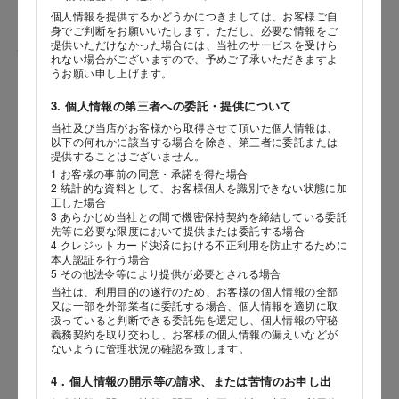
個人情報を提供するかどうかにつきましては、お客様ご自
身でご判断をお願いいたします。ただし、必要な情報をご
提供いただけなかった場合には、当社のサービスを受けら
性別
れない場合がございますので、予めご了承いただきますよ
うお願い申し上げます。
3. 個人情報の第三者への委託・提供について
当社及び当店がお客様から取得させて頂いた個人情報は、
生年月日
海外 Overseas shops
以下の何れかに該当する場合を除き、第三者に委託または
提供することはございません。
年
月
日
Indonesia
Singapore
1 お客様の事前の同意・承諾を得た場合
2 統計的な資料として、お客様個人を識別できない状態に加
Malaysia
Hong Kong
工した場合
内容
UAE
Thailand
3 あらかじめ当社との間で機密保持契約を締結している委託
先等に必要な限度において提供または委託する場合
Vietnam
4 クレジットカード決済における不正利用を防止するために
本人認証を行う場合
5 その他法令等により提供が必要とされる場合
当社は、利用目的の遂行のため、お客様の個人情報の全部
Iは八ヶ岳や末広がりを意味す
又は一部を外部業者に委託する場合、個人情報を適切に取
おやつ時」という意味を込
扱っていると判断できる委託先を選定し、個人情報の守秘
た。雄大な八ヶ岳山麓の自
義務契約を取り交わし、お客様の個人情報の漏えいなどが
まれる、こだわりのスイー
ないように管理状況の確認を致します。
ださい。
4．個人情報の開示等の請求、または苦情のお申し出