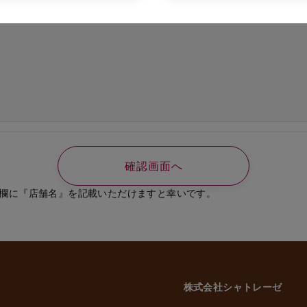
の必要なご連絡、書類送付のため
、選考結果の通知のため
業員、役員に関する個人情報
知やご連絡、お問い合わせなどのため
よび従業員家族の方の個人情報
義務の履行、官公庁への届出、報告のため
いに伴う業務のため
事管理のため
や緊急な連絡などのため
載した利用目的以外で個人情報を取得または利用する場合は、個別に利用目的を明
致します。
欄に『店舗名』を記載いただけますと幸いです。
意性について
かどうかにつきましては、お客様ご自身でご判断をお願いいたします。ただし、
には、当社のサービスを受けられない場合がございますので、予めご了承いただ
株式会社シャトレーゼ
三者への委託・提供について