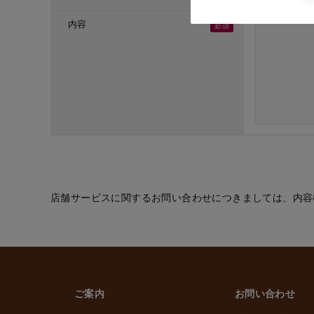
・ご応募頂いた方へ
・採用のための選考
内容
(６) お取引先の従
・業務上必要なご通
(７) 当社従業員お
・法令などに基づく
・給与、賞与の支払
・雇用管理および人
・非常時の安否確認
(８) その他
・(１)～(７)に記
的の範囲内で利用
店舗サービスに関するお問い合わせにつきましては、内容
2. 情報提供の任
個人情報を提供する
ただけなかった場合
上げます。
ご案内
お問い合わせ
3. 個人情報の第