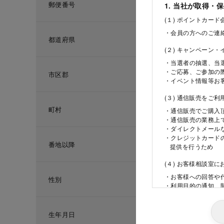
郵便番号
1. 当社が取得・
(１) ポイントカー
・会員の方へのご連
都道府県
(２) キャンペーン
・当選者の抽選、当
・ご応募、ご参加の
市区郡
・イベント情報等お
(３) 通信販売をご
町村
・通信販売でご購入
・通信販売の業務上
・ダイレクトメール
・クレジットカード
番地以降
提供を行うため
(４) お客様相談室
・お客様への回答や
性別
・利用目的の通知、
ため
(５) 当社の採用活
生年月日