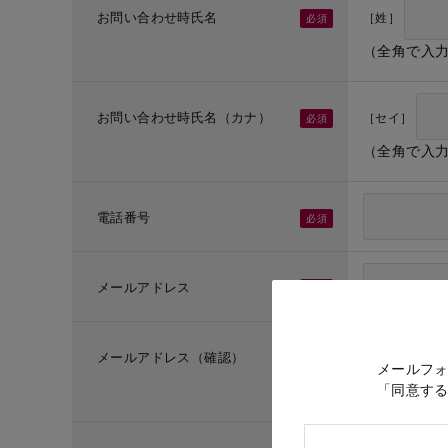
お問い合わせ時氏名
［姓］
（全角で入
お問い合わせ時氏名（カナ）
［セイ］
（全角で入
電話番号
メールアドレス
メールアドレス（確認）
メールフ
「同意す
（メールア