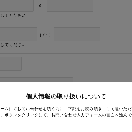
［名］
力してください）
［メイ］
力してください）
個人情報の取り扱いについて
ォームにてお問い合わせを頂く前に、下記をお読み頂き、ご同意いただ
る」ボタンをクリックして、お問い合わせ入力フォームの画面へ進んで
ドレス確認のため再度入力をお願いします）