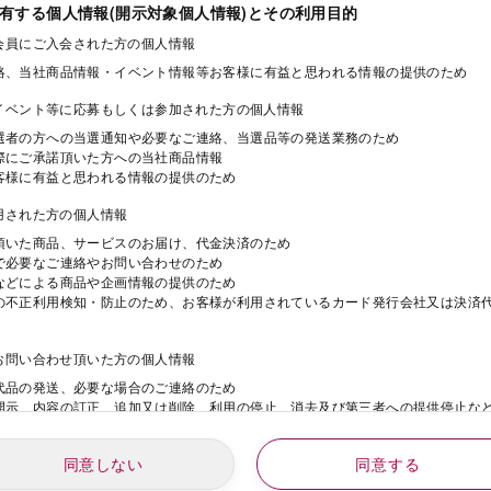
保有する個人情報(開示対象個人情報)とその利用目的
ド会員にご入会された方の個人情報
絡、当社商品情報・イベント情報等お客様に有益と思われる情報の提供のため
・イベント等に応募もしくは参加された方の個人情報
選者の方への当選通知や必要なご連絡、当選品等の発送業務のため
際にご承諾頂いた方への当社商品情報
客様に有益と思われる情報の提供のため
利用された方の個人情報
頂いた商品、サービスのお届け、代金決済のため
で必要なご連絡やお問い合わせのため
などによる商品や企画情報の提供のため
の不正利用検知・防止のため、お客様が利用されているカード発行会社又は決済
にお問い合わせ頂いた方の個人情報
代品の発送、必要な場合のご連絡のため
開示、内容の訂正、追加又は削除、利用の停止、消去及び第三者への提供停止な
同意しない
同意する
動にご応募された方の個人情報
年
月