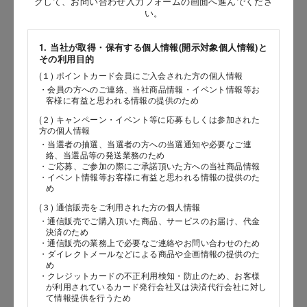
クして、お問い合わせ入力フォームの画面へ進んでくださ
［姓］
い。
［名］
1. 当社が取得・保有する個人情報(開示対象個人情報)と
その利用目的
（全角で入力してください）
(１) ポイントカード会員にご入会された方の個人情報
・会員の方へのご連絡、当社商品情報・イベント情報等お
お問い合わせ時氏名（カナ）
客様に有益と思われる情報の提供のため
(２) キャンペーン・イベント等に応募もしくは参加された
［セイ］
方の個人情報
［メイ］
・当選者の抽選、当選者の方への当選通知や必要なご連
絡、当選品等の発送業務のため
・ご応募、ご参加の際にご承諾頂いた方への当社商品情報
（全角で入力してください）
・イベント情報等お客様に有益と思われる情報の提供のた
め
(３) 通信販売をご利用された方の個人情報
電話番号
・通信販売でご購入頂いた商品、サービスのお届け、代金
決済のため
・通信販売の業務上で必要なご連絡やお問い合わせのため
・ダイレクトメールなどによる商品や企画情報の提供のた
め
メールアドレス
・クレジットカードの不正利用検知・防止のため、お客様
が利用されているカード発行会社又は決済代行会社に対し
て情報提供を行うため