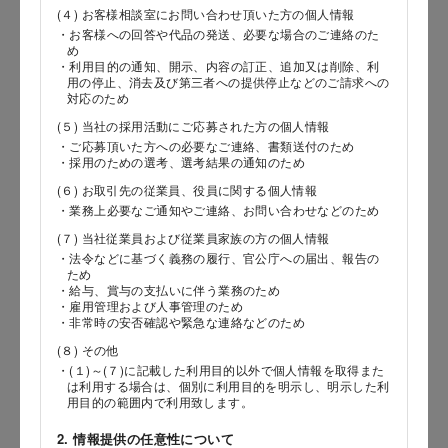
(４) お客様相談室にお問い合わせ頂いた方の個人情報
・お客様への回答や代品の発送、必要な場合のご連絡のた
郵便番号
め
・利用目的の通知、開示、内容の訂正、追加又は削除、利
用の停止、消去及び第三者への提供停止などのご請求への
対応のため
(５) 当社の採用活動にご応募された方の個人情報
都道府県
・ご応募頂いた方への必要なご連絡、書類送付のため
・採用のための選考、選考結果の通知のため
(６) お取引先の従業員、役員に関する個人情報
・業務上必要なご通知やご連絡、お問い合わせなどのため
市区郡
(７) 当社従業員および従業員家族の方の個人情報
・法令などに基づく義務の履行、官公庁への届出、報告の
ため
・給与、賞与の支払いに伴う業務のため
・雇用管理および人事管理のため
町村
・非常時の安否確認や緊急な連絡などのため
(８) その他
・(１)～(７)に記載した利用目的以外で個人情報を取得また
は利用する場合は、個別に利用目的を明示し、明示した利
番地以降
用目的の範囲内で利用致します。
2. 情報提供の任意性について