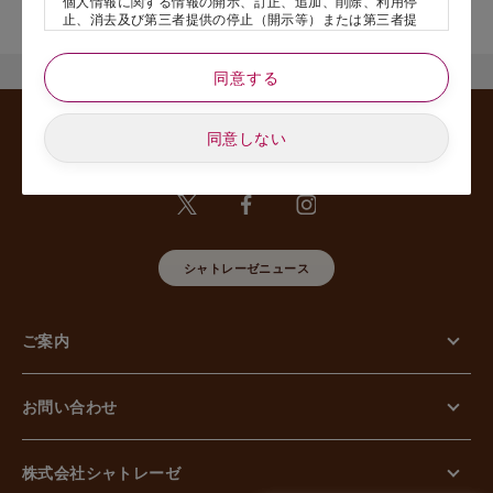
個人情報に関する情報の開示、訂正、追加、削除、利用停
舗名』を記載いただけますと幸いです。
止、消去及び第三者提供の停止（開示等）または第三者提
供記録の開示、若しくは利用目的の通知等（以下、「開示
等の請求」といいます）のご請求があった場合または苦情
のお申し出があった場合には、請求者がご本人であること
同意する
あるいは正式な代理人として認められる方であることを確
認させていただいたうえで、特別な理由のない限り合理的
な期間と範囲内で対応させていただきます。
同意しない
5. 個人情報の安全管理のために講じた措置について
当社は外的環境を把握した上で個人情報の安全管理のため
に以下の措置をしております。
【組織的安全管理措置】
組織体制の整備、個人情報の取扱いに係る規律に従った運
用、個人情報の取扱い状況を確認する手段の整備、漏えい
シャトレーゼニュース
等事案に対応する体制の整備、取扱い状況の把握及び安全
管理措置の見直し等に関して、必要な措置を講じていま
す。
ご案内
【人的安全管理措置】
個人情報の取扱いに関する留意事項について、従業員に定
期的な教育等を行っております。また、個人情報の秘密保
持に関する事項を含む誓約書を取得しております。
お問い合わせ
【物理的安全管理措置】
個人情報を取り扱う区域の管理、機器及び電子媒体等の盗
難等の防止、電子媒体等を持ち運ぶ場合の漏えい等の防
止、個人情報の削除及び機器、電子媒体等の廃棄に関し
株式会社シャトレーゼ
て、必要な措置を講じています。