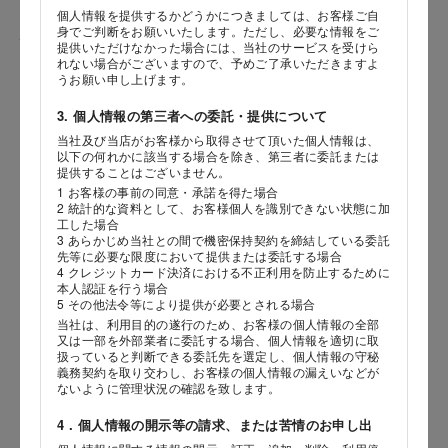
個人情報を提供するかどうかにつきましては、お客様ご自
身でご判断をお願いいたします。ただし、必要な情報をご
性別
提供いただけなかった場合には、当社のサービスを受けら
れない場合がございますので、予めご了承いただきますよ
うお願い申し上げます。
3. 個人情報の第三者への委託・提供について
生年月日
当社及び当店がお客様から取得させて頂いた個人情報は、
海外 Overseas shops
以下の何れかに該当する場合を除き、第三者に委託または
年
月
日
提供することはございません。
Indonesia
Singapore
1 お客様の事前の同意・承諾を得た場合
2 統計的な資料として、お客様個人を識別できない状態に加
Malaysia
Hong Kong
内容
工した場合
UAE
Thailand
3 あらかじめ当社との間で機密保持契約を締結している委託
先等に必要な限度において提供または委託する場合
Vietnam
4 クレジットカード決済における不正利用を防止するために
本人認証を行う場合
5 その他法令等により提供が必要とされる場合
当社は、利用目的の遂行のため、お客様の個人情報の全部
Iは八ヶ岳や末広がりを意味す
又は一部を外部業者に委託する場合、個人情報を適切に取
おやつ時」という意味を込
扱っていると判断できる委託先を選定し、個人情報の守秘
た。雄大な八ヶ岳山麓の自
義務契約を取り交わし、お客様の個人情報の漏えいなどが
まれる、こだわりのスイー
ないように管理状況の確認を致します。
ださい。
4．個人情報の開示等の請求、または苦情のお申し出
店舗サービスに関するお問い合わせにつきましては、内容欄に『店