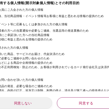
保有する個人情報(開示対象個人情報)とその利用目的
ド会員にご入会された方の個人情報
絡、当社商品情報・イベント情報等お客様に有益と思われる情報の提供のため
・イベント等に応募もしくは参加された方の個人情報
選者の方への当選通知や必要なご連絡、当選品等の発送業務のため
際にご承諾頂いた方への当社商品情報
客様に有益と思われる情報の提供のため
利用された方の個人情報
頂いた商品、サービスのお届け、代金決済のため
で必要なご連絡やお問い合わせのため
などによる商品や企画情報の提供のため
の不正利用検知・防止のため、お客様が利用されているカード発行会社又は決済
にお問い合わせ頂いた方の個人情報
代品の発送、必要な場合のご連絡のため
開示、内容の訂正、追加又は削除、利用の停止、消去及び第三者への提供停止な
同意しない
同意する
動にご応募された方の個人情報
年
月