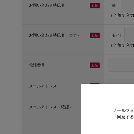
お問い合わせ時氏名
［姓］
（全角で入
お問い合わせ時氏名（カナ）
［セイ］
（全角で入
電話番号
メールアドレス
メールアドレス（確認）
メールフ
「同意す
（メールア