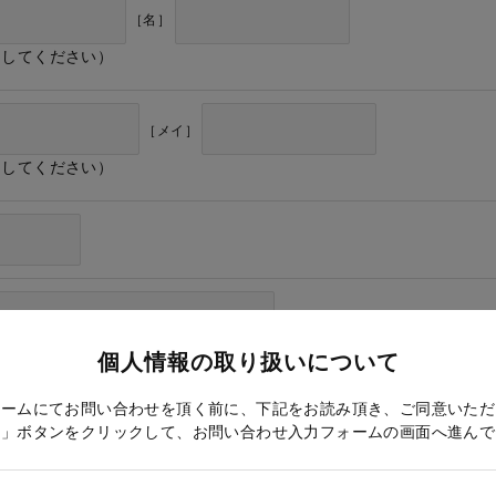
［名］
力してください）
［メイ］
力してください）
個人情報の取り扱いについて
ォームにてお問い合わせを頂く前に、下記をお読み頂き、ご同意いただ
る」ボタンをクリックして、お問い合わせ入力フォームの画面へ進んで
ドレス確認のため再度入力をお願いします）