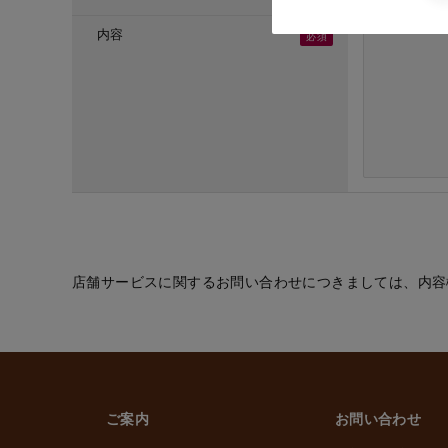
・ご応募頂いた方へ
・採用のための選考
内容
(６) お取引先の従
・業務上必要なご通
(７) 当社従業員お
・法令などに基づく
・給与、賞与の支払
・雇用管理および人
・非常時の安否確認
(８) その他
・(１)～(７)に記
的の範囲内で利用
店舗サービスに関するお問い合わせにつきましては、内容
2. 情報提供の任
個人情報を提供する
ただけなかった場合
上げます。
ご案内
お問い合わせ
3. 個人情報の第