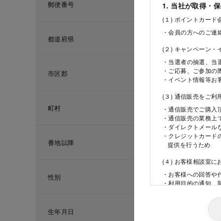
郵便番号
1. 当社が取得・
(１) ポイントカー
・会員の方へのご連
都道府県
(２) キャンペーン
・当選者の抽選、当
・ご応募、ご参加の
市区郡
・イベント情報等お
(３) 通信販売をご
町村
・通信販売でご購入
・通信販売の業務上
・ダイレクトメール
・クレジットカード
番地以降
提供を行うため
(４) お客様相談室
・お客様への回答や
性別
・利用目的の通知、
ため
(５) 当社の採用活
生年月日