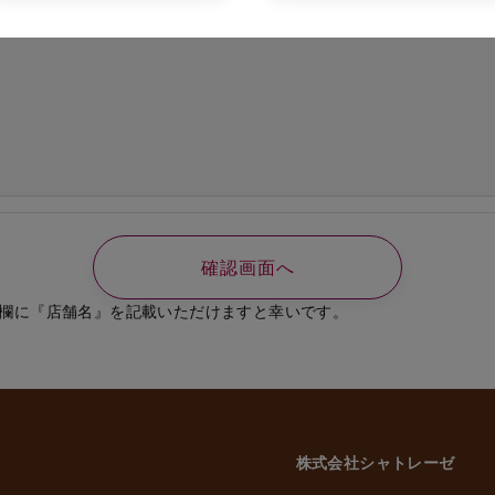
の必要なご連絡、書類送付のため
、選考結果の通知のため
業員、役員に関する個人情報
知やご連絡、お問い合わせなどのため
よび従業員家族の方の個人情報
義務の履行、官公庁への届出、報告のため
いに伴う業務のため
事管理のため
や緊急な連絡などのため
載した利用目的以外で個人情報を取得または利用する場合は、個別に利用目的を明
致します。
欄に『店舗名』を記載いただけますと幸いです。
意性について
かどうかにつきましては、お客様ご自身でご判断をお願いいたします。ただし、
には、当社のサービスを受けられない場合がございますので、予めご了承いただ
株式会社シャトレーゼ
三者への委託・提供について