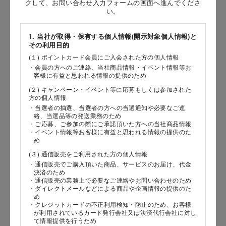
クして、お問い合わせ入力フォームの画面へ進んでくださ
い。
［姓］
［名］
1. 当社が取得・保有する個人情報(開示対象個人情報)と
その利用目的
（全角で入力してください）
(１) ポイントカード会員にご入会された方の個人情報
・会員の方へのご連絡、当社商品情報・イベント情報等お
客様に有益と思われる情報の提供のため
お問い合わせ時氏名（カナ）
(２) キャンペーン・イベント等に応募もしくは参加された
［セイ］
方の個人情報
・当選者の抽選、当選者の方への当選通知や必要なご連
［メイ］
絡、当選品等の発送業務のため
・ご応募、ご参加の際にご承諾頂いた方への当社商品情報
・イベント情報等お客様に有益と思われる情報の提供のた
（全角で入力してください）
め
(３) 通信販売をご利用された方の個人情報
電話番号
・通信販売でご購入頂いた商品、サービスのお届け、代金
決済のため
・通信販売の業務上で必要なご連絡やお問い合わせのため
・ダイレクトメールなどによる商品や企画情報の提供のた
め
・クレジットカードの不正利用検知・防止のため、お客様
メールアドレス
が利用されているカード発行会社又は決済代行会社に対し
て情報提供を行うため