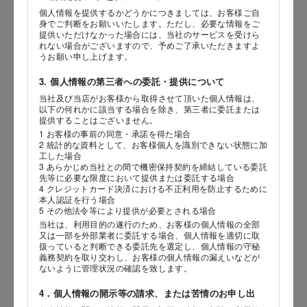
個人情報を提供するかどうかにつきましては、お客様ご自
身でご判断をお願いいたします。ただし、必要な情報をご
提供いただけなかった場合には、当社のサービスを受けら
性別
れない場合がございますので、予めご了承いただきますよ
うお願い申し上げます。
3. 個人情報の第三者への委託・提供について
当社及び当店がお客様から取得させて頂いた個人情報は、
生年月日
海外 Overseas shops
以下の何れかに該当する場合を除き、第三者に委託または
提供することはございません。
年
月
日
Indonesia
Singapore
1 お客様の事前の同意・承諾を得た場合
2 統計的な資料として、お客様個人を識別できない状態に加
Malaysia
Hong Kong
工した場合
内容
UAE
Thailand
3 あらかじめ当社との間で機密保持契約を締結している委託
先等に必要な限度において提供または委託する場合
Vietnam
4 クレジットカード決済における不正利用を防止するために
本人認証を行う場合
5 その他法令等により提供が必要とされる場合
当社は、利用目的の遂行のため、お客様の個人情報の全部
Iは八ヶ岳や末広がりを意味す
又は一部を外部業者に委託する場合、個人情報を適切に取
おやつ時」という意味を込
扱っていると判断できる委託先を選定し、個人情報の守秘
た。雄大な八ヶ岳山麓の自
義務契約を取り交わし、お客様の個人情報の漏えいなどが
まれる、こだわりのスイー
ないように管理状況の確認を致します。
ださい。
4．個人情報の開示等の請求、または苦情のお申し出