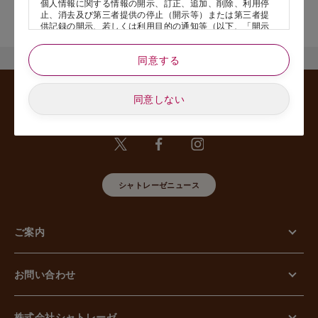
個人情報に関する情報の開示、訂正、追加、削除、利用停
店舗サービスに関するお問い合わせにつきましては、内容欄に『店
止、消去及び第三者提供の停止（開示等）または第三者提
舗名』を記載いただけますと幸いです。
供記録の開示、若しくは利用目的の通知等（以下、「開示
等の請求」といいます）のご請求があった場合または苦情
のお申し出があった場合には、請求者がご本人であること
同意する
あるいは正式な代理人として認められる方であることを確
認させていただいたうえで、特別な理由のない限り合理的
な期間と範囲内で対応させていただきます。
同意しない
5. 個人情報の安全管理のために講じた措置について
当社は外的環境を把握した上で個人情報の安全管理のため
に以下の措置をしております。
【組織的安全管理措置】
組織体制の整備、個人情報の取扱いに係る規律に従った運
用、個人情報の取扱い状況を確認する手段の整備、漏えい
等事案に対応する体制の整備、取扱い状況の把握及び安全
シャトレーゼニュース
管理措置の見直し等に関して、必要な措置を講じていま
す。
【人的安全管理措置】
ご案内
個人情報の取扱いに関する留意事項について、従業員に定
期的な教育等を行っております。また、個人情報の秘密保
持に関する事項を含む誓約書を取得しております。
【物理的安全管理措置】
お問い合わせ
個人情報を取り扱う区域の管理、機器及び電子媒体等の盗
難等の防止、電子媒体等を持ち運ぶ場合の漏えい等の防
止、個人情報の削除及び機器、電子媒体等の廃棄に関し
て、必要な措置を講じています。
株式会社シャトレーゼ