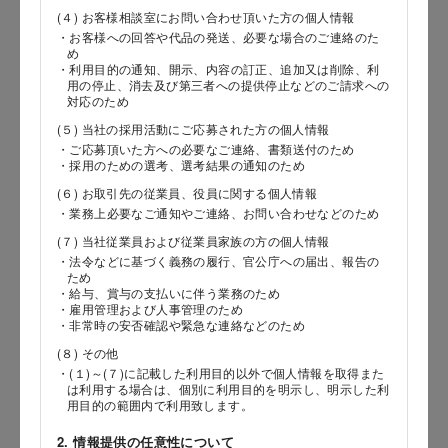
(４) お客様相談室にお問い合わせ頂いた方の個人情報
・お客様への回答や代品の発送、必要な場合のご連絡のた
め
郵便番号
・利用目的の通知、開示、内容の訂正、追加又は削除、利
用の停止、消去及び第三者への提供停止などのご請求への
対応のため
(５) 当社の採用活動にご応募された方の個人情報
都道府県
・ご応募頂いた方への必要なご連絡、書類送付のため
・採用のための選考、選考結果の通知のため
(６) お取引先の従業員、役員に関する個人情報
・業務上必要なご通知やご連絡、お問い合わせなどのため
市区郡
(７) 当社従業員および従業員家族の方の個人情報
・法令などに基づく義務の履行、官公庁への届出、報告の
ため
・給与、賞与の支払いに伴う業務のため
・雇用管理および人事管理のため
町村
・非常時の安否確認や緊急な連絡などのため
(８) その他
・(１)～(７)に記載した利用目的以外で個人情報を取得また
は利用する場合は、個別に利用目的を明示し、明示した利
用目的の範囲内で利用致します。
番地以降
2. 情報提供の任意性について