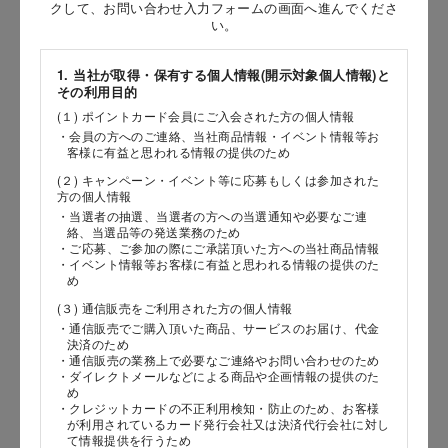
お問い合わせ時氏名
クして、お問い合わせ入力フォームの画面へ進んでくださ
い。
［姓］
1. 当社が取得・保有する個人情報(開示対象個人情報)と
［名］
その利用目的
(１) ポイントカード会員にご入会された方の個人情報
（全角で入力してください）
・会員の方へのご連絡、当社商品情報・イベント情報等お
客様に有益と思われる情報の提供のため
お問い合わせ時氏名（カナ）
(２) キャンペーン・イベント等に応募もしくは参加された
方の個人情報
［セイ］
・当選者の抽選、当選者の方への当選通知や必要なご連
絡、当選品等の発送業務のため
［メイ］
・ご応募、ご参加の際にご承諾頂いた方への当社商品情報
・イベント情報等お客様に有益と思われる情報の提供のた
め
（全角で入力してください）
(３) 通信販売をご利用された方の個人情報
・通信販売でご購入頂いた商品、サービスのお届け、代金
電話番号
決済のため
・通信販売の業務上で必要なご連絡やお問い合わせのため
・ダイレクトメールなどによる商品や企画情報の提供のた
め
・クレジットカードの不正利用検知・防止のため、お客様
が利用されているカード発行会社又は決済代行会社に対し
メールアドレス
て情報提供を行うため