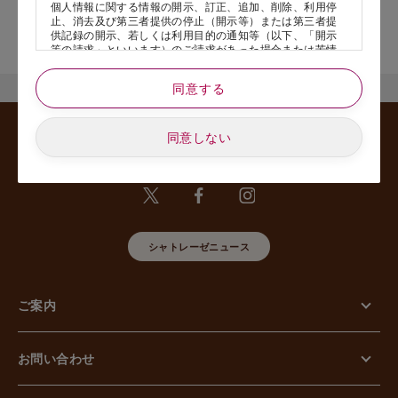
個人情報に関する情報の開示、訂正、追加、削除、利用停
止、消去及び第三者提供の停止（開示等）または第三者提
店舗サービスに関するお問い合わせにつきましては、内容欄に『店
供記録の開示、若しくは利用目的の通知等（以下、「開示
舗名』を記載いただけますと幸いです。
等の請求」といいます）のご請求があった場合または苦情
のお申し出があった場合には、請求者がご本人であること
あるいは正式な代理人として認められる方であることを確
同意する
認させていただいたうえで、特別な理由のない限り合理的
な期間と範囲内で対応させていただきます。
同意しない
5. 個人情報の安全管理のために講じた措置について
当社は外的環境を把握した上で個人情報の安全管理のため
に以下の措置をしております。
【組織的安全管理措置】
組織体制の整備、個人情報の取扱いに係る規律に従った運
用、個人情報の取扱い状況を確認する手段の整備、漏えい
等事案に対応する体制の整備、取扱い状況の把握及び安全
シャトレーゼニュース
管理措置の見直し等に関して、必要な措置を講じていま
す。
【人的安全管理措置】
個人情報の取扱いに関する留意事項について、従業員に定
ご案内
期的な教育等を行っております。また、個人情報の秘密保
持に関する事項を含む誓約書を取得しております。
【物理的安全管理措置】
個人情報を取り扱う区域の管理、機器及び電子媒体等の盗
お問い合わせ
難等の防止、電子媒体等を持ち運ぶ場合の漏えい等の防
止、個人情報の削除及び機器、電子媒体等の廃棄に関し
て、必要な措置を講じています。