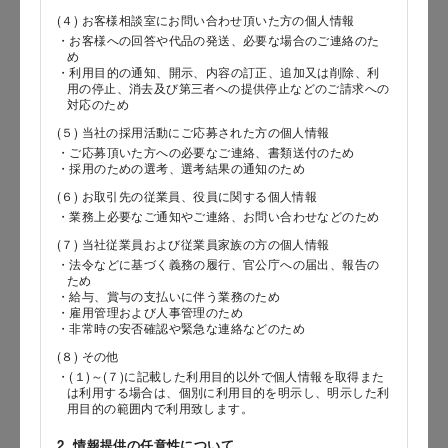
(４) お客様相談室にお問い合わせ頂いた方の個人情報
・お客様への回答や代品の発送、必要な場合のご連絡のた
め
郵便番号
・利用目的の通知、開示、内容の訂正、追加又は削除、利
用の停止、消去及び第三者への提供停止などのご請求への
対応のため
(５) 当社の採用活動にご応募された方の個人情報
・ご応募頂いた方への必要なご連絡、書類送付のため
都道府県
・採用のための選考、選考結果の通知のため
(６) お取引先の従業員、役員に関する個人情報
・業務上必要なご通知やご連絡、お問い合わせなどのため
(７) 当社従業員および従業員家族の方の個人情報
市区郡
・法令などに基づく義務の履行、官公庁への届出、報告の
ため
・給与、賞与の支払いに伴う業務のため
・雇用管理および人事管理のため
・非常時の安否確認や緊急な連絡などのため
町村
(８) その他
・(１)～(７)に記載した利用目的以外で個人情報を取得また
は利用する場合は、個別に利用目的を明示し、明示した利
用目的の範囲内で利用致します。
番地以降
2. 情報提供の任意性について