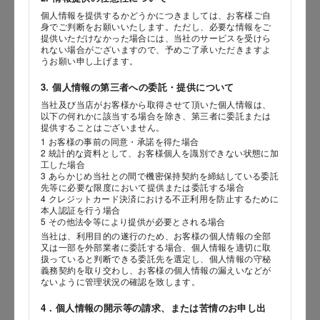
個人情報を提供するかどうかにつきましては、お客様ご自
身でご判断をお願いいたします。ただし、必要な情報をご
提供いただけなかった場合には、当社のサービスを受けら
れない場合がございますので、予めご了承いただきますよ
性別
うお願い申し上げます。
3. 個人情報の第三者への委託・提供について
当社及び当店がお客様から取得させて頂いた個人情報は、
海外 Overseas shops
以下の何れかに該当する場合を除き、第三者に委託または
生年月日
提供することはございません。
Indonesia
Singapore
年
月
日
1 お客様の事前の同意・承諾を得た場合
Malaysia
Hong Kong
2 統計的な資料として、お客様個人を識別できない状態に加
工した場合
UAE
Thailand
3 あらかじめ当社との間で機密保持契約を締結している委託
内容
先等に必要な限度において提供または委託する場合
Vietnam
4 クレジットカード決済における不正利用を防止するために
本人認証を行う場合
5 その他法令等により提供が必要とされる場合
当社は、利用目的の遂行のため、お客様の個人情報の全部
Iは八ヶ岳や末広がりを意味す
又は一部を外部業者に委託する場合、個人情報を適切に取
おやつ時」という意味を込
扱っていると判断できる委託先を選定し、個人情報の守秘
た。雄大な八ヶ岳山麓の自
義務契約を取り交わし、お客様の個人情報の漏えいなどが
まれる、こだわりのスイー
ないように管理状況の確認を致します。
ださい。
4．個人情報の開示等の請求、または苦情のお申し出