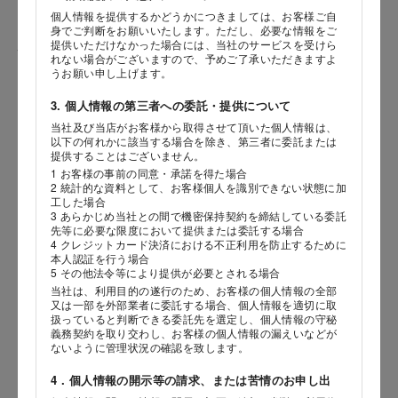
個人情報を提供するかどうかにつきましては、お客様ご自
身でご判断をお願いいたします。ただし、必要な情報をご
提供いただけなかった場合には、当社のサービスを受けら
性別
れない場合がございますので、予めご了承いただきますよ
うお願い申し上げます。
3. 個人情報の第三者への委託・提供について
当社及び当店がお客様から取得させて頂いた個人情報は、
生年月日
海外 Overseas shops
以下の何れかに該当する場合を除き、第三者に委託または
提供することはございません。
年
月
日
Indonesia
Singapore
1 お客様の事前の同意・承諾を得た場合
2 統計的な資料として、お客様個人を識別できない状態に加
Malaysia
Hong Kong
工した場合
内容
UAE
Thailand
3 あらかじめ当社との間で機密保持契約を締結している委託
先等に必要な限度において提供または委託する場合
Vietnam
4 クレジットカード決済における不正利用を防止するために
本人認証を行う場合
5 その他法令等により提供が必要とされる場合
当社は、利用目的の遂行のため、お客様の個人情報の全部
Iは八ヶ岳や末広がりを意味す
又は一部を外部業者に委託する場合、個人情報を適切に取
おやつ時」という意味を込
扱っていると判断できる委託先を選定し、個人情報の守秘
た。雄大な八ヶ岳山麓の自
義務契約を取り交わし、お客様の個人情報の漏えいなどが
まれる、こだわりのスイー
ないように管理状況の確認を致します。
ださい。
4．個人情報の開示等の請求、または苦情のお申し出