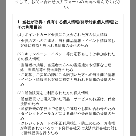
クして、お問い合わせ入力フォームの画面へ進んでくださ
い。
［姓］
［名］
1. 当社が取得・保有する個人情報(開示対象個人情報)と
その利用目的
（全角で入力してください）
(１) ポイントカード会員にご入会された方の個人情報
・会員の方へのご連絡、当社商品情報・イベント情報等お
客様に有益と思われる情報の提供のため
お問い合わせ時氏名（カナ）
(２) キャンペーン・イベント等に応募もしくは参加された
［セイ］
方の個人情報
・当選者の抽選、当選者の方への当選通知や必要なご連
［メイ］
絡、当選品等の発送業務のため
・ご応募、ご参加の際にご承諾頂いた方への当社商品情報
・イベント情報等お客様に有益と思われる情報の提供のた
（全角で入力してください）
め
(３) 通信販売をご利用された方の個人情報
電話番号
・通信販売でご購入頂いた商品、サービスのお届け、代金
決済のため
・通信販売の業務上で必要なご連絡やお問い合わせのため
・ダイレクトメールなどによる商品や企画情報の提供のた
め
・クレジットカードの不正利用検知・防止のため、お客様
メールアドレス
が利用されているカード発行会社又は決済代行会社に対し
て情報提供を行うため