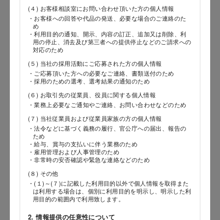
(４) お客様相談室にお問い合わせ頂いた方の個人情報
・お客様への回答や代品の発送、必要な場合のご連絡のた
め
郵便番号
・利用目的の通知、開示、内容の訂正、追加又は削除、利
用の停止、消去及び第三者への提供停止などのご請求への
対応のため
(５) 当社の採用活動にご応募された方の個人情報
都道府県
・ご応募頂いた方への必要なご連絡、書類送付のため
・採用のための選考、選考結果の通知のため
(６) お取引先の従業員、役員に関する個人情報
・業務上必要なご通知やご連絡、お問い合わせなどのため
市区郡
(７) 当社従業員および従業員家族の方の個人情報
・法令などに基づく義務の履行、官公庁への届出、報告の
ため
・給与、賞与の支払いに伴う業務のため
・雇用管理および人事管理のため
町村
・非常時の安否確認や緊急な連絡などのため
(８) その他
・(１)～(７)に記載した利用目的以外で個人情報を取得また
は利用する場合は、個別に利用目的を明示し、明示した利
用目的の範囲内で利用致します。
番地以降
2. 情報提供の任意性について