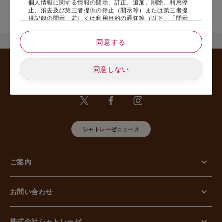
個人情報に関する情報の開示、訂正、追加、削除、利用停
店舗サービスに関するお問い合わせにつきましては、内容欄に『店
止、消去及び第三者提供の停止（開示等）または第三者提
舗名』を記載いただけますと幸いです。
供記録の開示、若しくは利用目的の通知等（以下、「開示
等の請求」といいます）のご請求があった場合または苦情
のお申し出があった場合には、請求者がご本人であること
同意する
あるいは正式な代理人として認められる方であることを確
認させていただいたうえで、特別な理由のない限り合理的
な期間と範囲内で対応させていただきます。
同意しない
5. 個人情報の安全管理のために講じた措置について
当社は外的環境を把握した上で個人情報の安全管理のため
に以下の措置をしております。
【組織的安全管理措置】
組織体制の整備、個人情報の取扱いに係る規律に従った運
用、個人情報の取扱い状況を確認する手段の整備、漏えい
等事案に対応する体制の整備、取扱い状況の把握及び安全
シャトレーゼニュース
管理措置の見直し等に関して、必要な措置を講じていま
す。
【人的安全管理措置】
ご案内
個人情報の取扱いに関する留意事項について、従業員に定
期的な教育等を行っております。また、個人情報の秘密保
持に関する事項を含む誓約書を取得しております。
【物理的安全管理措置】
お問い合わせ
個人情報を取り扱う区域の管理、機器及び電子媒体等の盗
難等の防止、電子媒体等を持ち運ぶ場合の漏えい等の防
止、個人情報の削除及び機器、電子媒体等の廃棄に関し
て、必要な措置を講じています。
株式会社シャトレーゼ