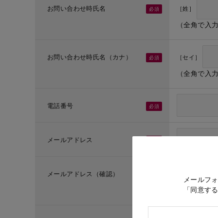
お問い合わせ時氏名
［姓］
（全角で入
お問い合わせ時氏名（カナ）
［セイ］
（全角で入
電話番号
メールアドレス
メールアドレス（確認）
メールフ
「同意す
（メールア