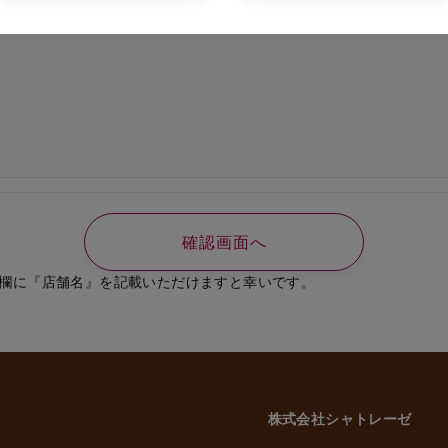
の必要なご連絡、書類送付のため
、選考結果の通知のため
業員、役員に関する個人情報
知やご連絡、お問い合わせなどのため
よび従業員家族の方の個人情報
義務の履行、官公庁への届出、報告のため
いに伴う業務のため
事管理のため
や緊急な連絡などのため
載した利用目的以外で個人情報を取得または利用する場合は、個別に利用目的を明
致します。
欄に『店舗名』を記載いただけますと幸いです。
意性について
かどうかにつきましては、お客様ご自身でご判断をお願いいたします。ただし、
には、当社のサービスを受けられない場合がございますので、予めご了承いただ
株式会社シャトレーゼ
三者への委託・提供について