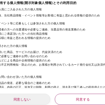
保有する個人情報(開示対象個人情報)とその利用目的
ド会員にご入会された方の個人情報
絡、当社商品情報・イベント情報等お客様に有益と思われる情報の提供のため
・イベント等に応募もしくは参加された方の個人情報
選者の方への当選通知や必要なご連絡、当選品等の発送業務のため
際にご承諾頂いた方への当社商品情報
客様に有益と思われる情報の提供のため
利用された方の個人情報
頂いた商品、サービスのお届け、代金決済のため
で必要なご連絡やお問い合わせのため
などによる商品や企画情報の提供のため
の不正利用検知・防止のため、お客様が利用されているカード発行会社又は決済
にお問い合わせ頂いた方の個人情報
代品の発送、必要な場合のご連絡のため
開示、内容の訂正、追加又は削除、利用の停止、消去及び第三者への提供停止な
同意しない
同意する
動にご応募された方の個人情報
年
月