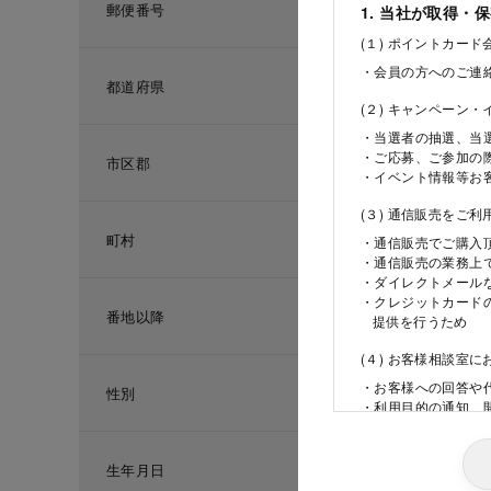
郵便番号
1. 当社が取得・
(１) ポイントカー
・会員の方へのご連
都道府県
(２) キャンペーン
・当選者の抽選、当
・ご応募、ご参加の
市区郡
・イベント情報等お
(３) 通信販売をご
町村
・通信販売でご購入
・通信販売の業務上
・ダイレクトメール
・クレジットカード
番地以降
提供を行うため
(４) お客様相談室
・お客様への回答や
性別
・利用目的の通知、
ため
(５) 当社の採用活
生年月日