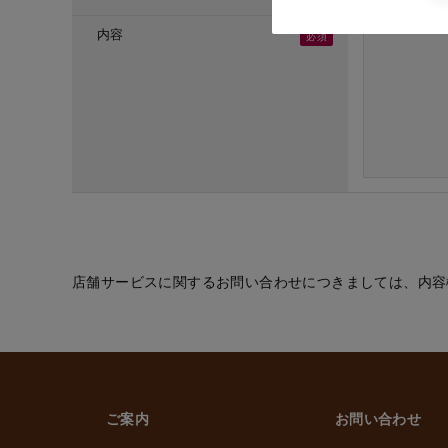
・ご応募頂いた方へ
・採用のための選考
内容
(６) お取引先の従
・業務上必要なご通
(７) 当社従業員お
・法令などに基づく
・給与、賞与の支払
・雇用管理および人
・非常時の安否確認
(８) その他
・(１)～(７)に記
的の範囲内で利用
店舗サービスに関するお問い合わせにつきましては、内容
2. 情報提供の任
個人情報を提供する
ただけなかった場合
上げます。
ご案内
お問い合わせ
3. 個人情報の第