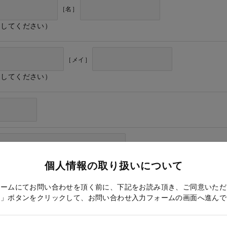
［名］
力してください）
［メイ］
力してください）
個人情報の取り扱いについて
ォームにてお問い合わせを頂く前に、下記をお読み頂き、ご同意いただ
る」ボタンをクリックして、お問い合わせ入力フォームの画面へ進んで
ドレス確認のため再度入力をお願いします）