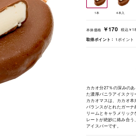
1本
4本入
￥170
税込
￥1
本体価格
取得ポイント
1
ポイント
カカオ分27％の深みの
た濃厚バニラアイスクリ
カカオマスは、カカオ本
バランスがとれたガーナ
リームとキャラメリック
レートが絶妙に絡み合う
アイスバーです。