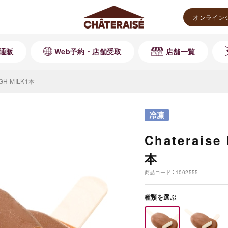
オンライン
通販
Web予約・店舗受取
店舗一覧
IGH MILK1本
Chaterais
本
商品コード
1002555
種類を選ぶ