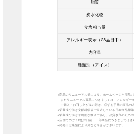
脂質
炭水化物
食塩相当量
アレルギー表示（28品目中）
内容量
種類別（アイス）
※商品のリニューアル等により、ホームページと商品
またリニューアル商品につきましては、アレルギー
ご購入・お召し上がりの際は、必ずお手元の商品の
※栄養成分値は文部科学省で公表している日本食品標準
※栄養成分値は平均的な数値であり、品質改良のため
※店舗でのご予約は2日前、一部商品につきましては
※発売日は店舗により異なる場合がございます。