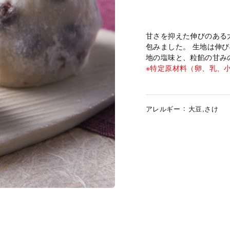
甘さを抑えた伸びのある
包みました。 生地は伸
地の塩味と、粒餡の甘み
※特定原材料（卵、乳、
アレルギー
大豆,さけ