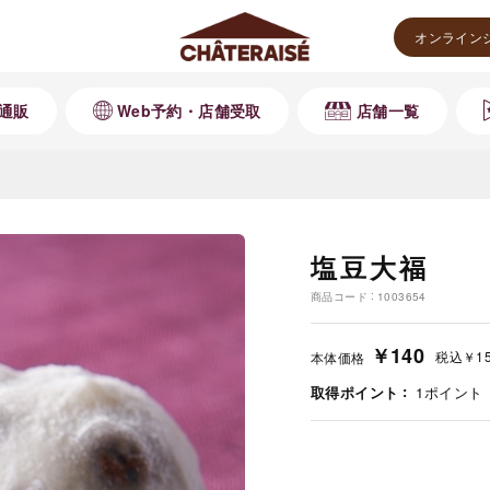
オンライン
通販
Web予約・店舗受取
店舗一覧
塩豆大福
商品コード
1003654
￥140
税込
￥1
本体価格
取得ポイント
1
ポイント