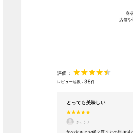
商
店舗や
評価
36
レビュー総数
件
とっても美味しい
きゅうり
餡の甘さとお餅？豆？との塩加減