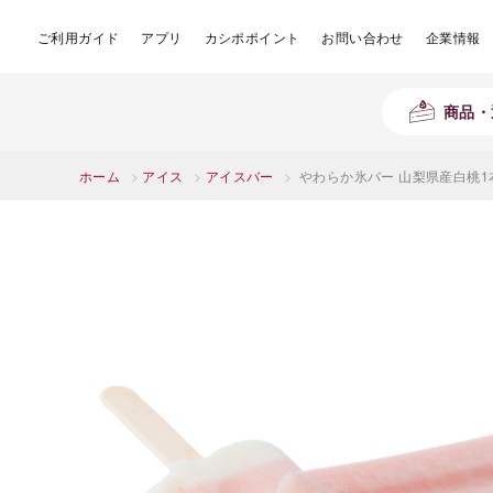
ご利用ガイド
アプリ
カシポポイント
お問い合わせ
企業情報
商品・
ホーム
>
アイス
>
アイスバー
>
やわらか氷バー 山梨県産白桃1