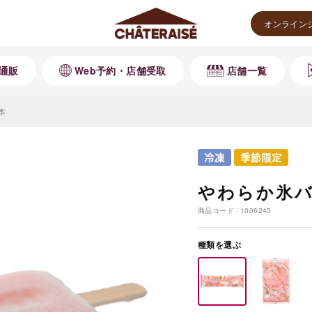
オンライン
通販
Web予約・店舗受取
店舗一覧
本
やわらか氷バ
商品コード
1006243
種類を選ぶ