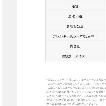
脂質
炭水化物
食塩相当量
アレルギー表示（28品目中）
内容量
種類別（アイス）
※商品のリニューアル等により、ホームページと商品
またリニューアル商品につきましては、アレルギー
ご購入・お召し上がりの際は、必ずお手元の商品の
※栄養成分値は文部科学省で公表している日本食品標準
※栄養成分値は平均的な数値であり、品質改良のため
※店舗でのご予約は2日前、一部商品につきましては
※発売日は店舗により異なる場合がございます。