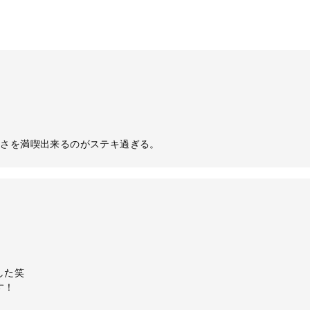
ーさを満喫出来るのがステキ過ぎる。
した笑
す！