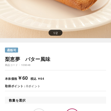
1
/
2
梨恵夢 バター風味
商品コード
109048
￥60
本体価格
税込 ￥64
取得ポイント
0
ポイント
数量を選択