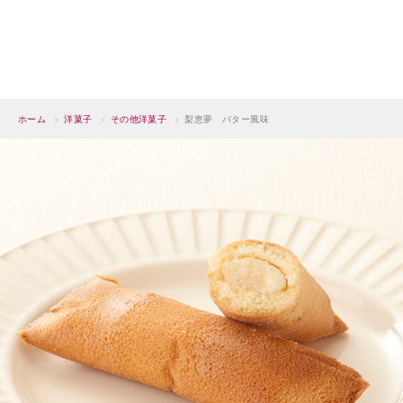
ホーム
>
洋菓子
>
その他洋菓子
>
梨恵夢 バター風味