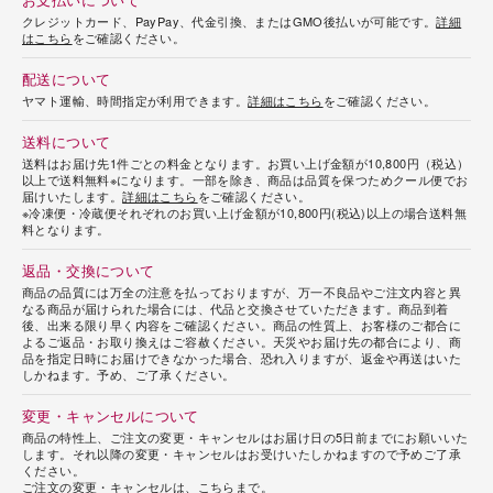
クレジットカード、PayPay、代金引換、またはGMO後払いが可能です。
詳細
はこちら
をご確認ください。
配送について
ヤマト運輸、時間指定が利用できます。
詳細はこちら
をご確認ください。
送料について
送料はお届け先1件ごとの料金となります。お買い上げ金額が10,800円（税込）
以上で送料無料※になります。一部を除き、商品は品質を保つためクール便でお
届けいたします。
詳細はこちら
をご確認ください。
※冷凍便・冷蔵便それぞれのお買い上げ金額が10,800円(税込)以上の場合送料無
料となります。
返品・交換について
商品の品質には万全の注意を払っておりますが、万一不良品やご注文内容と異
なる商品が届けられた場合には、代品と交換させていただきます。商品到着
後、出来る限り早く内容をご確認ください。商品の性質上、お客様のご都合に
よるご返品・お取り換えはご容赦ください。天災やお届け先の都合により、商
品を指定日時にお届けできなかった場合、恐れ入りますが、返金や再送はいた
しかねます。予め、ご了承ください。
変更・キャンセルについて
商品の特性上、ご注文の変更・キャンセルはお届け日の5日前までにお願いいた
します。それ以降の変更・キャンセルはお受けいたしかねますので予めご了承
ください。
ご注文の変更・キャンセルは、
こちらまで
。