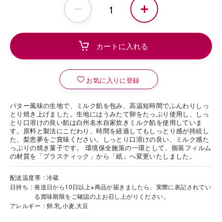
お気に入りに登録
バター風味の生地で、ミルク餡を包み、高温短時間でふんわりしっ
とり焼き上げました。生地にはうみたて卵をたっぷり使用し、しっ
とり口溶けの良い餡は白州名水自家炊きミルク餡を使用していま
す。原料と製法にこだわり、時間を経過してもしっとり感が持続し
た、梨恵夢をご賞味ください。しっとり口溶けの良い、ミルク感た
っぷりの焼き菓子です。 環境保全施策の一環として、個装フィルム
の材質を「プラスティック」から「紙」へ変更いたしました。
配送温度帯
冷蔵
日持ち
発送日から10日以上※商品が届きましたら、実際に表記されてい
る賞味期限をご確認の上お召し上がりください。
アレルギー
卵,乳,小麦,大豆