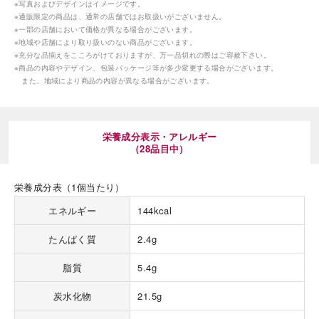
※写真およびデザインはイメージです。
※通販限定の商品は、通常の店舗ではお取扱いがございません。
※一部の店舗において価格が異なる場合がございます。
※地域や店舗により取り扱いのない商品がございます。
※充分な品揃えをこころがけておりますが、万一品切れの際はご容赦下さい。
※商品の内容やデザイン、包装パッケージ等が多少変更する場合がございます。
また、地域により商品の内容が異なる場合がございます。
海外 Overseas shops
Indonesia
Singapore
栄養成分表示・アレルギー
（28品目中）
Malaysia
Hong Kong
UAE
Thailand
栄養成分表（1個当たり）
Vietnam
エネルギー
144kcal
たんぱく質
2.4g
Iは八ヶ岳や末広がりを意味す
おやつ時」という意味を込
た。雄大な八ヶ岳山麓の自
脂質
5.4g
まれる、こだわりのスイー
ださい。
炭水化物
21.5g