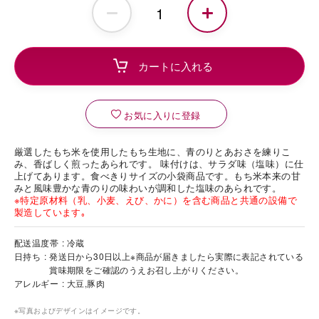
お気に入りに登録
厳選したもち米を使用したもち生地に、青のりとあおさを練りこ
み、香ばしく煎ったあられです。 味付けは、サラダ味（塩味）に仕
上げてあります。食べきりサイズの小袋商品です。もち米本来の甘
みと風味豊かな青のりの味わいが調和した塩味のあられです。
※特定原材料（乳、小麦、えび、かに）を含む商品と共通の設備で
製造しています｡
配送温度帯
冷蔵
日持ち
発送日から30日以上※商品が届きましたら実際に表記されている
賞味期限をご確認のうえお召し上がりください。
アレルギー
大豆,豚肉
※写真およびデザインはイメージです。