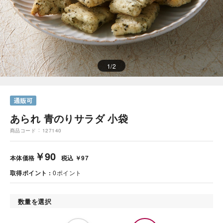
1
/
2
あられ 青のりサラダ 小袋
商品コード
127140
￥90
本体価格
税込 ￥97
取得ポイント
0
ポイント
数量を選択