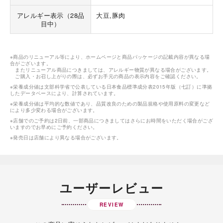
アレルギー表示（28品
大豆,豚肉
目中）
※商品のリニューアル等により、ホームページと商品パッケージの記載内容が異なる場
合がございます。
またリニューアル商品につきましては、アレルギー物質が異なる場合がございます。
ご購入・お召し上がりの際は、必ずお手元の商品の表示内容をご確認ください。
※栄養成分値は文部科学省で公表している日本食品標準成分表2015年版（七訂）に準拠
したデータベースにより、計算されています。
※栄養成分値は平均的な数値であり、品質改良のための製品規格や使用原料の変更など
により多少変わる場合がございます。
※店舗でのご予約は2日前、一部商品につきましてはさらにお時間をいただく場合がござ
いますのでお早めにご予約ください。
※発売日は店舗により異なる場合がございます。
ユーザーレビュー
REVIEW