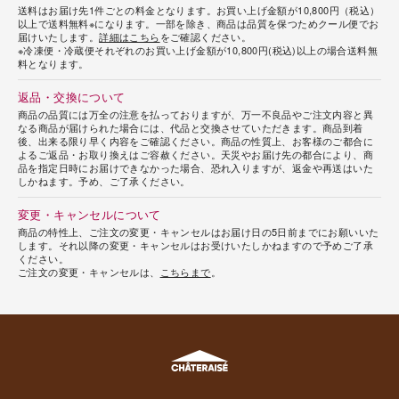
送料はお届け先1件ごとの料金となります。お買い上げ金額が10,800円（税込）
以上で送料無料※になります。一部を除き、商品は品質を保つためクール便でお
届けいたします。
詳細はこちら
をご確認ください。
※冷凍便・冷蔵便それぞれのお買い上げ金額が10,800円(税込)以上の場合送料無
料となります。
返品・交換について
商品の品質には万全の注意を払っておりますが、万一不良品やご注文内容と異
なる商品が届けられた場合には、代品と交換させていただきます。商品到着
後、出来る限り早く内容をご確認ください。商品の性質上、お客様のご都合に
よるご返品・お取り換えはご容赦ください。天災やお届け先の都合により、商
品を指定日時にお届けできなかった場合、恐れ入りますが、返金や再送はいた
しかねます。予め、ご了承ください。
変更・キャンセルについて
商品の特性上、ご注文の変更・キャンセルはお届け日の5日前までにお願いいた
します。それ以降の変更・キャンセルはお受けいたしかねますので予めご了承
ください。
ご注文の変更・キャンセルは、
こちらまで
。