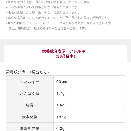
※通販限定の商品は、通常の店舗ではお取扱いがございません。
※一部の店舗において価格が異なる場合がございます。
※地域や店舗により取り扱いのない商品がございます。
※充分な品揃えをこころがけておりますが、万一品切れの際はご容赦下さい。
※商品の内容やデザイン、包装パッケージ等が多少変更する場合がございます。
また、地域により商品の内容が異なる場合がございます。
海外 Overseas shops
栄養成分表示・アレルギー
Indonesia
Singapore
（28品目中）
Malaysia
Hong Kong
UAE
Thailand
栄養成分表（1袋当たり）
Vietnam
エネルギー
99kcal
たんぱく質
1.7g
Iは八ヶ岳や末広がりを意味す
おやつ時」という意味を込
脂質
1.6g
た。雄大な八ヶ岳山麓の自
まれる、こだわりのスイー
炭水化物
18.9g
ださい。
食塩相当量
0.3g