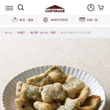
商品・通販
WEB予約受取
店舗一覧
ホーム
>
和菓子
>
揚げ餅・あられ・米菓
>
あられ 青のりサラダ 小袋