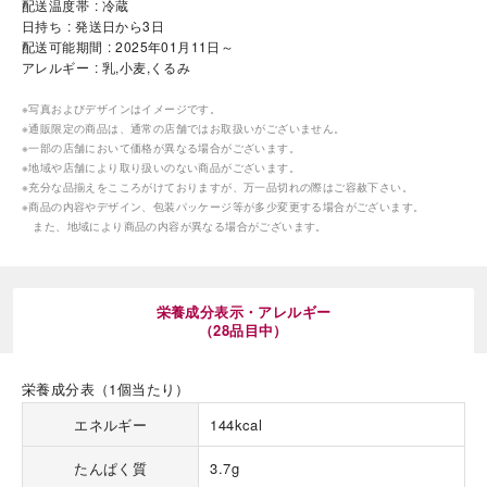
配送温度帯
冷蔵
日持ち
発送日から3日
配送可能期間
2025年01月11日～
アレルギー
乳,小麦,くるみ
※写真およびデザインはイメージです。
※通販限定の商品は、通常の店舗ではお取扱いがございません。
※一部の店舗において価格が異なる場合がございます。
海外 Overseas shops
※地域や店舗により取り扱いのない商品がございます。
※充分な品揃えをこころがけておりますが、万一品切れの際はご容赦下さい。
Indonesia
Singapore
※商品の内容やデザイン、包装パッケージ等が多少変更する場合がございます。
また、地域により商品の内容が異なる場合がございます。
Malaysia
Hong Kong
UAE
Thailand
Vietnam
栄養成分表示・アレルギー
（28品目中）
Iは八ヶ岳や末広がりを意味す
おやつ時」という意味を込
栄養成分表（1個当たり）
た。雄大な八ヶ岳山麓の自
まれる、こだわりのスイー
エネルギー
144kcal
ださい。
たんぱく質
3.7g