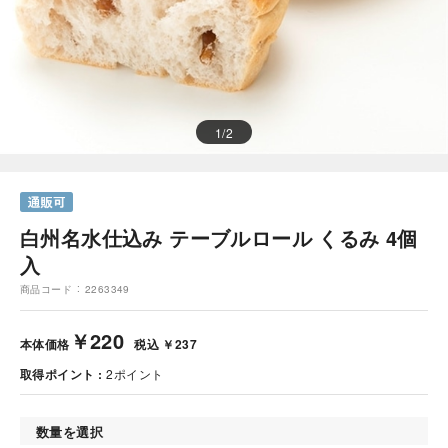
1
/
2
白州名水仕込み テーブルロール くるみ 4個
入
商品コード
2263349
￥220
本体価格
税込 ￥237
取得ポイント
2
ポイント
数量を選択