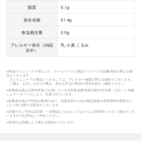
脂質
5.1g
炭水化物
21.4g
食塩相当量
0.5g
アレルギー表示（28品
乳,小麦,くるみ
目中）
※商品のリニューアル等により、ホームページと商品パッケージの記載内容が異なる場
合がございます。
またリニューアル商品につきましては、アレルギー物質が異なる場合がございます。
ご購入・お召し上がりの際は、必ずお手元の商品の表示内容をご確認ください。
※栄養成分値は文部科学省で公表している日本食品標準成分表2015年版（七訂）に準拠
したデータベースにより、計算されています。
※栄養成分値は平均的な数値であり、品質改良のための製品規格や使用原料の変更など
により多少変わる場合がございます。
※店舗でのご予約は2日前、一部商品につきましてはさらにお時間をいただく場合がござ
いますのでお早めにご予約ください。
※発売日は店舗により異なる場合がございます。