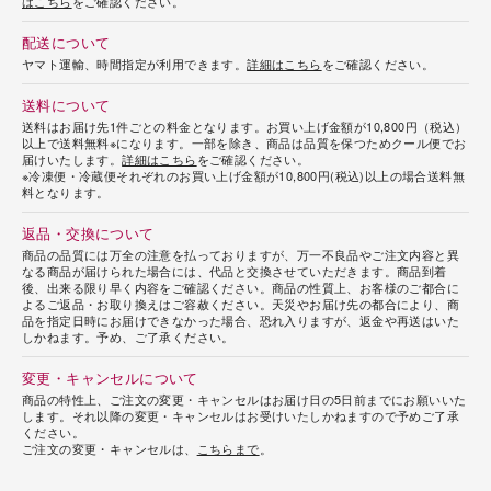
はこちら
をご確認ください。
配送について
ヤマト運輸、時間指定が利用できます。
詳細はこちら
をご確認ください。
送料について
送料はお届け先1件ごとの料金となります。お買い上げ金額が10,800円（税込）
以上で送料無料※になります。一部を除き、商品は品質を保つためクール便でお
届けいたします。
詳細はこちら
をご確認ください。
※冷凍便・冷蔵便それぞれのお買い上げ金額が10,800円(税込)以上の場合送料無
料となります。
返品・交換について
商品の品質には万全の注意を払っておりますが、万一不良品やご注文内容と異
なる商品が届けられた場合には、代品と交換させていただきます。商品到着
後、出来る限り早く内容をご確認ください。商品の性質上、お客様のご都合に
よるご返品・お取り換えはご容赦ください。天災やお届け先の都合により、商
品を指定日時にお届けできなかった場合、恐れ入りますが、返金や再送はいた
しかねます。予め、ご了承ください。
変更・キャンセルについて
商品の特性上、ご注文の変更・キャンセルはお届け日の5日前までにお願いいた
します。それ以降の変更・キャンセルはお受けいたしかねますので予めご了承
ください。
ご注文の変更・キャンセルは、
こちらまで
。