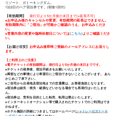
リゾート、ガトーキングダム。
1泊2日のペア宿泊券です。(朝食1回付)
【有効期間】
発行日より5か月後の末日まで(※延長不可)
※お申込み後のキャンセルや変更、有効期間の延長はできません。
有効期限内に「ご宿泊」が可能かご確認のうえ、お申込みくださ
い。
※営業内容の変更や臨時休館日については
(
こちら
)
よりご確認くださ
い。
【お届け目安】
お申込み後即時ご登録のメールアドレスにお送りし
ます。
【ご利用上のご注意】
※電子チケットの有効期間は、発行日より5か月後の末日までです。
※チケットの発券後、宿泊手続きをお願いいたします。
※満室などの事情により希望日にご宿泊できないこともございます。 あら
かじめご了承下さい。
※ご自宅から出発地及宿泊地までの交通費は、お客様負担となります。
※宿泊券は紛失・焼失・破損などいかなる場合でも再発行はいたしませ
ん。
※宿泊券は、営利を目的とした転売、転用は禁止いたします。
※インターネットオークション等で購入されたチケットでのご利用はでき
かねます。
※ホテル施設の詳細につきましてはホームページ(
シャトレーゼガトーキ
ングダムサッポロ
)をご覧ください。