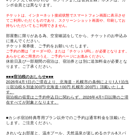
シポ会員とは異なります。
チケットは、インターネット接続状態でスマートフォン画面に表示させ
てご利用いただくものであり、スクリーンショット画面や、印刷してお
持ちいただいてもご利用できません。
部屋数に限りがある為、空室確認をしてから、チケットのお申込み
に進んでください。
チケット発券後、ご予約をお願いいたします。
海外 Overseas shops
ご予約の際は「オーダーID」または「チケットURL」が必要となります。
あらかじめご用意のうえ、ご予約ページにお進みください。
Indonesia
Singapore
休前日及び一部期間の宿泊は、宿泊券とは別に追加料金が必要とな
Malaysia
Hong Kong
ります。ご了承ください。
UAE
Thailand
■■■宿泊税のおしらせ■■■
Vietnam
2026年4月1日のご滞在より、北海道・札幌市の条例により1人1泊当
り宿泊税を別途300円(北海道:100円 札幌市:200円）頂戴いたしま
す。
宿泊税の収受はご予約申込日に関わらず、2026年4月1日以降のご滞
Iは八ヶ岳や末広がりを意味す
在すべてが対象となります。
おやつ時」という意味を込
た。雄大な八ヶ岳山麓の自
まれる、こだわりのスイー
■カシポ宿泊特典専用プラン以外でのご予約は通常料金を頂戴いた
ださい。
します。ご注意ください。
きれいなお部屋と、温水プール、天然温泉が楽しめるホテル&スパ