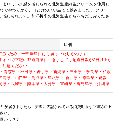
、よりミルク感を感じられる北海道産純生クリームを使用し
ふわでやわらかく、口どけのよい生地で挟みました。 クリー
り感じられます。和洋折衷の北海道生どらをお楽しみくださ
12個
が短いため、一部離島にはお届けいたしかねます。
ますので下記の都道府県につきましては配送日数が2日以上か
ご注意ください。
道・青森県・秋田県・岩手県・新潟県・三重県・奈良県・和歌
広島県・山口県・鳥取県・島根県・ 香川県・徳島県・愛媛
賀県・長崎県・熊本県・大分県・宮崎県・鹿児島県・沖縄県
商品が届きましたら、実際に表記されている消費期限をご確認の上
さい。
大豆,ゼラチン