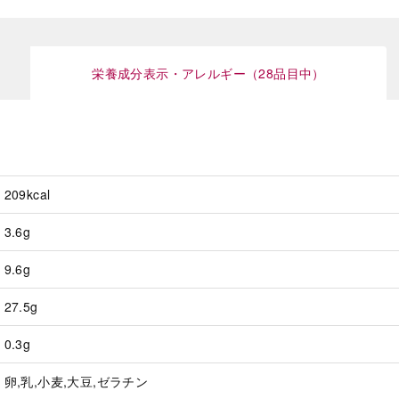
栄養成分表示・アレルギー（28品目中）
209kcal
3.6g
9.6g
27.5g
0.3g
卵,乳,小麦,大豆,ゼラチン