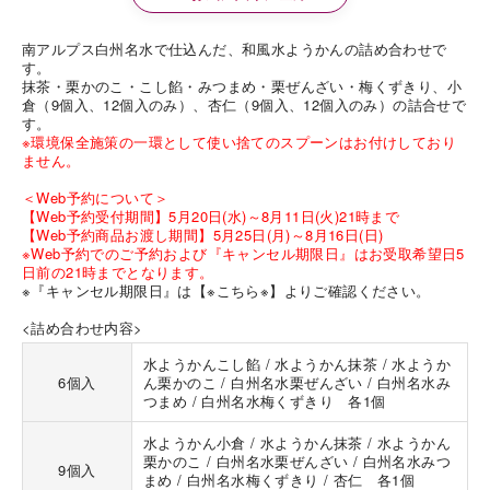
南アルプス白州名水で仕込んだ、和風水ようかんの詰め合わせで
す。
抹茶・栗かのこ・こし餡・みつまめ・栗ぜんざい・梅くずきり、小
倉（9個入、12個入のみ）、杏仁（9個入、12個入のみ）の詰合せで
す。
※環境保全施策の一環として使い捨てのスプーンはお付けしており
ません。
＜Web予約について＞
【Web予約受付期間】5月20日(水)～8月11日(火)21時まで
【Web予約商品お渡し期間】5月25日(月)～8月16日(日)
※Web予約でのご予約および『キャンセル期限日』はお受取希望日5
日前の21時までとなります。
※『キャンセル期限日』は
【※こちら※】
よりご確認ください。
<詰め合わせ内容>
水ようかんこし餡 / 水ようかん抹茶 / 水ようか
6個入
ん栗かのこ / 白州名水栗ぜんざい / 白州名水み
つまめ / 白州名水梅くずきり 各1個
水ようかん小倉 / 水ようかん抹茶 / 水ようかん
栗かのこ / 白州名水栗ぜんざい / 白州名水みつ
9個入
まめ / 白州名水梅くずきり / 杏仁 各1個