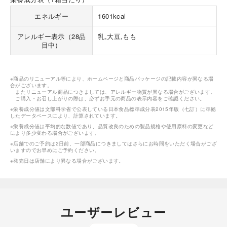
エネルギー
1601kcal
アレルギー表示（28品
乳,大豆,もも
目中）
※商品のリニューアル等により、ホームページと商品パッケージの記載内容が異なる場
合がございます。
またリニューアル商品につきましては、アレルギー物質が異なる場合がございます。
ご購入・お召し上がりの際は、必ずお手元の商品の表示内容をご確認ください。
※栄養成分値は文部科学省で公表している日本食品標準成分表2015年版（七訂）に準拠
したデータベースにより、計算されています。
※栄養成分値は平均的な数値であり、品質改良のための製品規格や使用原料の変更など
により多少変わる場合がございます。
※店舗でのご予約は2日前、一部商品につきましてはさらにお時間をいただく場合がござ
いますのでお早めにご予約ください。
※発売日は店舗により異なる場合がございます。
ユーザーレビュー