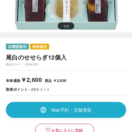
1
/
3
尾白のせせらぎ12個入
商品コード
2264253
￥2,600
本体価格
税込 ￥2,808
取得ポイント
28
ポイント
Web予約・店舗受取
お気に入りに登録