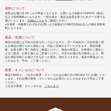
送料について
送料はお届け先1件ごとの料金となります。お買い上げ金額が10,800円（税込）
以上で送料無料※になります。一部を除き、商品は品質を保つためクール便でお
届けいたします。
詳細はこちら
をご確認ください。
※冷凍便・冷蔵便それぞれのお買い上げ金額が10,800円(税込)以上の場合送料無
料となります。
返品・交換について
商品の品質には万全の注意を払っておりますが、万一不良品やご注文内容と異
なる商品が届けられた場合には、代品と交換させていただきます。商品到着
後、出来る限り早く内容をご確認ください。商品の性質上、お客様のご都合に
よるご返品・お取り換えはご容赦ください。天災やお届け先の都合により、商
品を指定日時にお届けできなかった場合、恐れ入りますが、返金や再送はいた
しかねます。予め、ご了承ください。
変更・キャンセルについて
商品の特性上、ご注文の変更・キャンセルはお届け日の5日前までにお願いいた
します。それ以降の変更・キャンセルはお受けいたしかねますので予めご了承
ください。
ご注文の変更・キャンセルは、
こちらまで
。