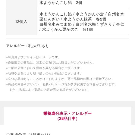
水ようかんこし餡 2個
水ようかんこし餡 / 水ようかん小倉 / 白州名水
栗ぜんざい / 水ようかん抹茶 各2個
12個入
白州名水みつまめ / 白州名水梅くずきり / 杏仁
/ 水ようかん栗かのこ 各1個
アレルギー
乳,大豆,もも
海外 Overseas shops
Indonesia
Singapore
※写真およびデザインはイメージです。
※通販限定の商品は、通常の店舗ではお取扱いがございません。
Malaysia
Hong Kong
※一部の店舗において価格が異なる場合がございます。
UAE
Thailand
※地域や店舗により取り扱いのない商品がございます。
※充分な品揃えをこころがけておりますが、万一品切れの際はご容赦下さい。
Vietnam
※商品の内容やデザイン、包装パッケージ等が多少変更する場合がございます。
また、地域により商品の内容が異なる場合がございます。
Iは八ヶ岳や末広がりを意味す
おやつ時」という意味を込
た。雄大な八ヶ岳山麓の自
栄養成分表示・アレルギー
まれる、こだわりのスイー
（28品目中）
ださい。
栄養成分表（1箱当たり）