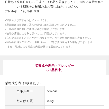
日持ち
発送日から30日以上。※商品が届きましたら、実際に表示されて
いる期限をご確認の上お召し上がりください。
アレルギー
乳,小麦,大豆
※写真およびデザインはイメージです。
※通販限定の商品は、通常の店舗ではお取扱いがございません。
※一部の店舗において価格が異なる場合がございます。
※地域や店舗により取り扱いのない商品がございます。
海外 Overseas shops
※充分な品揃えをこころがけておりますが、万一品切れの際はご容赦下さい。
※商品の内容やデザイン、包装パッケージ等が多少変更する場合がございます。
Indonesia
Singapore
また、地域により商品の内容が異なる場合がございます。
Malaysia
Hong Kong
UAE
Thailand
Vietnam
栄養成分表示・アレルギー
（28品目中）
Iは八ヶ岳や末広がりを意味す
栄養成分表（1枚当たり）
おやつ時」という意味を込
た。雄大な八ヶ岳山麓の自
エネルギー
53kcal
まれる、こだわりのスイー
ださい。
たんぱく質
0.8g