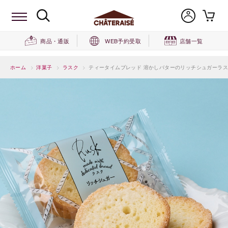
商品・通販
WEB予約受取
店舗一覧
ホーム
>
洋菓子
>
ラスク
>
ティータイムブレッド 溶かしバターのリッチシュガーラス