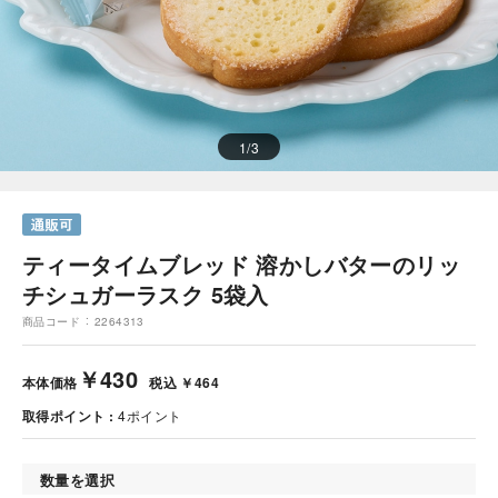
1
/
3
ティータイムブレッド 溶かしバターのリッ
チシュガーラスク 5袋入
商品コード
2264313
￥430
本体価格
税込 ￥464
取得ポイント
4
ポイント
数量を選択