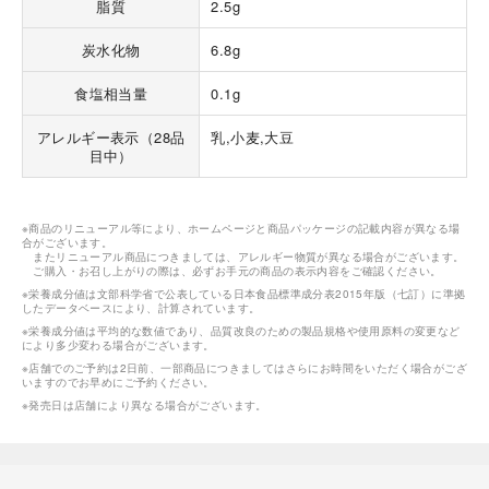
脂質
2.5g
炭水化物
6.8g
食塩相当量
0.1g
アレルギー表示（28品
乳,小麦,大豆
目中）
※商品のリニューアル等により、ホームページと商品パッケージの記載内容が異なる場
合がございます。
またリニューアル商品につきましては、アレルギー物質が異なる場合がございます。
ご購入・お召し上がりの際は、必ずお手元の商品の表示内容をご確認ください。
※栄養成分値は文部科学省で公表している日本食品標準成分表2015年版（七訂）に準拠
したデータベースにより、計算されています。
※栄養成分値は平均的な数値であり、品質改良のための製品規格や使用原料の変更など
により多少変わる場合がございます。
※店舗でのご予約は2日前、一部商品につきましてはさらにお時間をいただく場合がござ
いますのでお早めにご予約ください。
※発売日は店舗により異なる場合がございます。