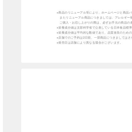
※商品のリニューアル等により、ホームページと商品
またリニューアル商品につきましては、アレルギー
ご購入・お召し上がりの際は、必ずお手元の商品の
※栄養成分値は文部科学省で公表している日本食品標準
※栄養成分値は平均的な数値であり、品質改良のため
※店舗でのご予約は2日前、一部商品につきましては
※発売日は店舗により異なる場合がございます。