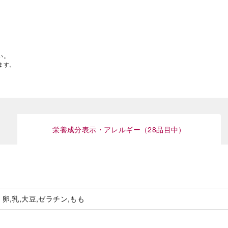
い。
ます。
栄養成分表示・アレルギー（28品目中）
卵,乳,大豆,ゼラチン,もも