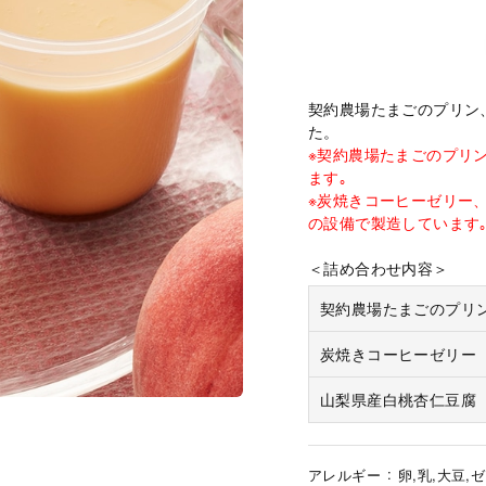
契約農場たまごのプリン
た。
※契約農場たまごのプリ
ます｡
※炭焼きコーヒーゼリー
の設備で製造しています
＜詰め合わせ内容＞
契約農場たまごのプリ
炭焼きコーヒーゼリー
山梨県産白桃杏仁豆腐
アレルギー
卵,乳,大豆,