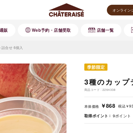
オンライン
通販
Web予約・店舗受取
店舗一覧
詰合せ 6個入
3種のカップ
商品コード
2264338
￥868
税込
￥9
本体価格
取得ポイント
9
ポイント