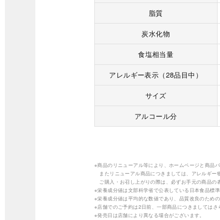
脂質
炭水化物
食塩相当量
アレルギー表示（28品目中）
サイズ
アルコール分
※商品のリニューアル等により、ホームページと商品
またリニューアル商品につきましては、アレルギー
ご購入・お召し上がりの際は、必ずお手元の商品の
※栄養成分値は文部科学省で公表している日本食品標準
※栄養成分値は平均的な数値であり、品質改良のため
※店舗でのご予約は2日前、一部商品につきましては
※発売日は店舗により異なる場合がございます。