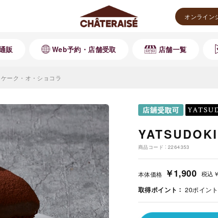
オンライン
通販
Web予約・店舗受取
店舗一覧
KI ケーク・オ・ショコラ
YATSUDO
商品コード
2264353
￥1,900
税込
￥
本体価格
取得ポイント
20
ポイン