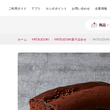
ご利用ガイド
アプリ
カシポポイント
お問い合わせ
企業情報
商品・
ホーム
>
YATSUDOKI
>
YATSUDOKI菓子詰合せ
>
YATSUDO