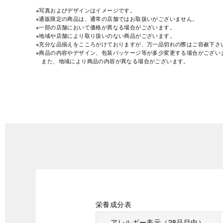
※写真およびデザインはイメージです。
※通販限定の商品は、通常の店舗ではお取扱いがございません。
※一部の店舗において価格が異なる場合がございます。
※地域や店舗により取り扱いのない商品がございます。
※充分な品揃えをこころがけておりますが、万一品切れの際はご容赦下さ
※商品の内容やデザイン、包装パッケージ等が多少変更する場合がござい
また、地域により商品の内容が異なる場合がございます。
栄養成分表
アレルギー表示（28品目中）