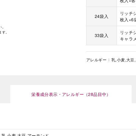
枚入×各
リッチ
24袋入
枚入×6
い。
リッチシ
ます。
33袋入
キャラ
アレルギー
乳,小麦,大豆
栄養成分表示・アレルギー（28品目中）
乳,小麦,大豆,アーモンド