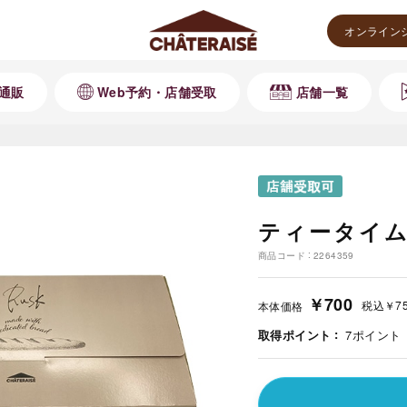
オンライン
通販
Web予約・店舗受取
店舗一覧
ティータイム
商品コード
2264359
￥700
税込
￥7
本体価格
取得ポイント
7
ポイント