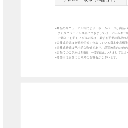
※商品のリニューアル等により、ホームページと商品
またリニューアル商品につきましては、アレルギー
ご購入・お召し上がりの際は、必ずお手元の商品の
※栄養成分値は文部科学省で公表している日本食品標準
※栄養成分値は平均的な数値であり、品質改良のため
※店舗でのご予約は2日前、一部商品につきましては
※発売日は店舗により異なる場合がございます。