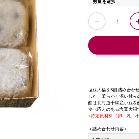
数量を選択
塩豆大福を6個詰め合わ
した、柔らかく深い甘み
餡は北海道十勝産小豆を
食べ応えのある塩豆大福
※特定原材料（卵、乳、
＜詰め合わせ内容＞