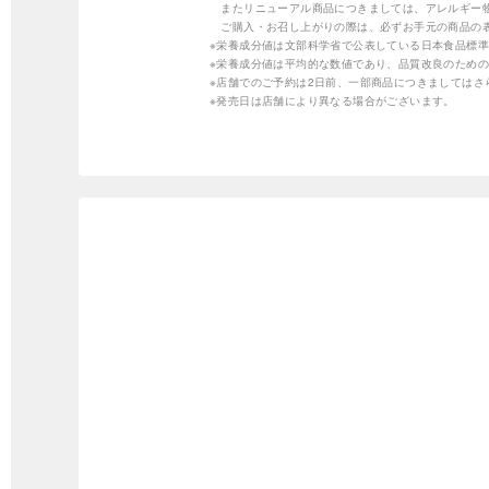
またリニューアル商品につきましては、アレルギー
ご購入・お召し上がりの際は、必ずお手元の商品の
※栄養成分値は文部科学省で公表している日本食品標準
※栄養成分値は平均的な数値であり、品質改良のため
※店舗でのご予約は2日前、一部商品につきましては
※発売日は店舗により異なる場合がございます。