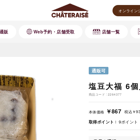
オンライン
通販
Web予約・店舗受取
店舗一覧
塩豆大福 6個
商品コード
2264377
￥867
税込
￥9
本体価格
取得ポイント
9
ポイント