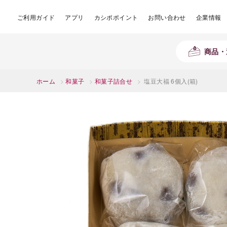
ご利用ガイド
アプリ
カシポポイント
お問い合わせ
企業情報
商品・
ホーム
>
和菓子
>
和菓子詰合せ
>
塩豆大福 6個入(箱)