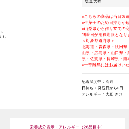
塩豆大福
※こちらの商品は当日製
※生菓子のため日持ちが
※山梨県から作り立ての
い。
到着日が消費期限となり
ます。
＜対象都道府県＞
北海道・青森県・秋田県
山県・広島県・山口県・
県・佐賀県・長崎県・熊
※一部離島にはお届けい
配送温度帯
冷蔵
日持ち
発送日から2日
アレルギー
大豆,さけ
栄養成分表示・アレルギー（28品目中）