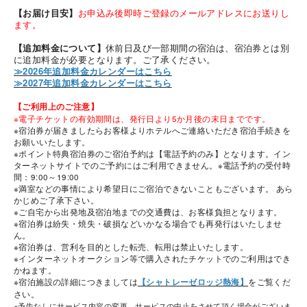
【お届け目安】
お申込み後即時ご登録のメールアドレスにお送りし
ます。
【追加料金について】
休前日及び一部期間の宿泊は、宿泊券とは別
に追加料金が必要となります。ご了承ください。
≫2026年追加料金カレンダーはこちら
≫2027年追加料金カレンダーはこちら
【ご利用上のご注意】
※電子チケットの有効期間は、発行日より5か月後の末日までです。
※宿泊券が届きましたらお客様よりホテルへご連絡いただき宿泊手続きを
お願いいたします。
※ポイント特典宿泊券のご宿泊予約は【電話予約のみ】となります。イン
ターネットサイトでのご予約にはご利用できません。※電話予約の受付時
間：9:00～19:00
※満室などの事情により希望日にご宿泊できないこともございます。 あら
かじめご了承下さい。
※ご自宅から出発地及宿泊地までの交通費は、お客様負担となります。
※宿泊券は紛失・焼失・破損などいかなる場合でも再発行はいたしませ
ん。
※宿泊券は、営利を目的とした転売、転用は禁止いたします。
※インターネットオークション等で購入されたチケットでのご利用はでき
かねます。
※宿泊施設の詳細につきましては
【シャトレーゼロッジ熱海】
をご覧くだ
さい。
※予告なしにサービス内容の変更、サービスの中止をさせて頂く場合がございま