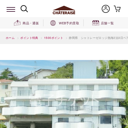
商品・通販
WEB予約受取
店舗一覧
ホーム
>
ポイント特典
>
1500ポイント
>
静岡県 シャトレーゼロッジ熱海2泊3日ペ