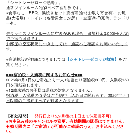
「シャトレーゼロッジ熱海」。
通常ツインルーム2泊3日ペア宿泊券です。
※食事なし・BBQ、浜焼きセット貸出可(食材お取り寄せ有)・お風
呂(大浴場) ・トイレ（各階男女１か所）・全室Wi-Fi完備、ランドリ
ー有。
デラックスツインルームに空きがある場合、追加料金3,000円/人/泊
でご宿泊可能です。
お部屋の空室状況につきましては、施設へご確認をお願いいたしま
海外 Overseas shops
す。
Indonesia
Singapore
※宿泊施設の詳細につきましては
【シャトレーゼロッジ熱海】
をご
覧ください。
Malaysia
Hong Kong
UAE
Thailand
■■■宿泊税・入湯税に関するお知らせ■■■
2026年1月1日のご滞在より一人1泊当たり宿泊税200円、入湯税150
Vietnam
円を頂戴致します。
※12歳未満のお子様は課税の対象となりません。
宿泊税、入湯税の収受はご予約申し込み日に関わらず、2026年1月1
日以降のご滞在すべてが対象となります。
Iは八ヶ岳や末広がりを意味す
おやつ時」という意味を込
た。雄大な八ヶ岳山麓の自
【有効期間】
発行日より5か月後の末日まで(※延長不可)
まれる、こだわりのスイー
※お申込み後のキャンセルや変更、有効期間の延長はできません。
ださい。
有効期限内に「ご宿泊」が可能かご確認のうえ、お申込みくださ
い。