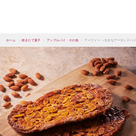
ホーム
>
焼きたて菓子
>
アップルパイ・その他
>
アーフィー ～大きなアーモンドパ