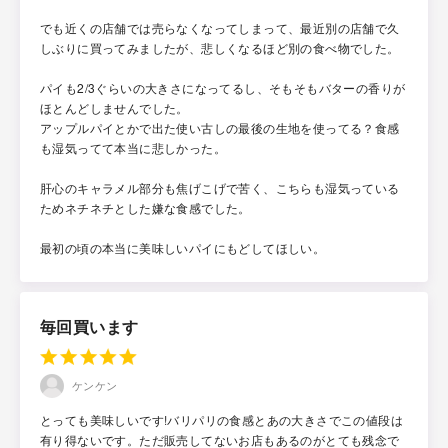
でも近くの店舗では売らなくなってしまって、最近別の店舗で久
しぶりに買ってみましたが、悲しくなるほど別の食べ物でした。
パイも2/3ぐらいの大きさになってるし、そもそもバターの香りが
ほとんどしませんでした。
アップルパイとかで出た使い古しの最後の生地を使ってる？食感
も湿気ってて本当に悲しかった。
肝心のキャラメル部分も焦げこげで苦く、こちらも湿気っている
ためネチネチとした嫌な食感でした。
最初の頃の本当に美味しいパイにもどしてほしい。
毎回買います
ケンケン
とっても美味しいです!バリパリの食感とあの大きさでこの値段は
有り得ないです。ただ販売してないお店もあるのがとても残念で