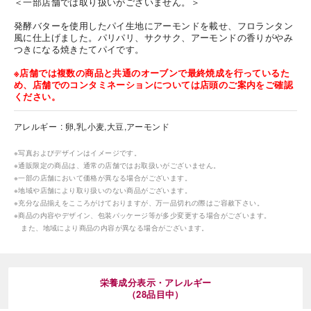
＜一部店舗では取り扱いがございません。＞
発酵バターを使用したパイ生地にアーモンドを載せ、フロランタン
風に仕上げました。パリパリ、サクサク、アーモンドの香りがやみ
つきになる焼きたてパイです。
※店舗では複数の商品と共通のオーブンで最終焼成を行っているた
め、店舗でのコンタミネーションについては店頭のご案内をご確認
ください。
アレルギー
卵,乳,小麦,大豆,アーモンド
※写真およびデザインはイメージです。
※通販限定の商品は、通常の店舗ではお取扱いがございません。
※一部の店舗において価格が異なる場合がございます。
※地域や店舗により取り扱いのない商品がございます。
※充分な品揃えをこころがけておりますが、万一品切れの際はご容赦下さい。
※商品の内容やデザイン、包装パッケージ等が多少変更する場合がございます。
また、地域により商品の内容が異なる場合がございます。
栄養成分表示・アレルギー
（28品目中）