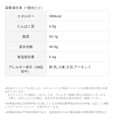
栄養成分表（1個当たり）
エネルギー
383kcal
たんぱく質
4.5g
脂質
20.1g
海外 Overseas shops
炭水化物
46.5g
Indonesia
Singapore
Malaysia
Hong Kong
食塩相当量
0.4g
UAE
Thailand
アレルギー表示（28品
卵,乳,小麦,大豆,アーモンド
Vietnam
目中）
Iは八ヶ岳や末広がりを意味す
※商品のリニューアル等により、ホームページと商品パッケージの記載内容が異なる場
おやつ時」という意味を込
合がございます。
た。雄大な八ヶ岳山麓の自
またリニューアル商品につきましては、アレルギー物質が異なる場合がございます。
ご購入・お召し上がりの際は、必ずお手元の商品の表示内容をご確認ください。
まれる、こだわりのスイー
ださい。
※栄養成分値は文部科学省で公表している日本食品標準成分表2015年版（七訂）に準拠
したデータベースにより、計算されています。
※栄養成分値は平均的な数値であり、品質改良のための製品規格や使用原料の変更など