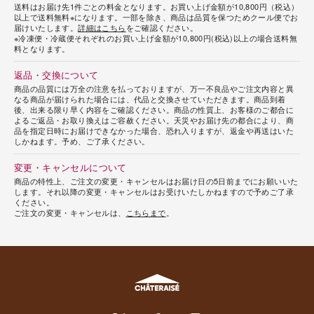
送料はお届け先1件ごとの料金となります。お買い上げ金額が10,800円（税込）
以上で送料無料※になります。一部を除き、商品は品質を保つためクール便でお
届けいたします。
詳細はこちら
をご確認ください。
※冷凍便・冷蔵便それぞれのお買い上げ金額が10,800円(税込)以上の場合送料無
料となります。
返品・交換について
商品の品質には万全の注意を払っておりますが、万一不良品やご注文内容と異
なる商品が届けられた場合には、代品と交換させていただきます。商品到着
後、出来る限り早く内容をご確認ください。商品の性質上、お客様のご都合に
よるご返品・お取り換えはご容赦ください。天災やお届け先の都合により、商
品を指定日時にお届けできなかった場合、恐れ入りますが、返金や再送はいた
しかねます。予め、ご了承ください。
変更・キャンセルについて
商品の特性上、ご注文の変更・キャンセルはお届け日の5日前までにお願いいた
します。それ以降の変更・キャンセルはお受けいたしかねますので予めご了承
ください。
ご注文の変更・キャンセルは、
こちらまで
。