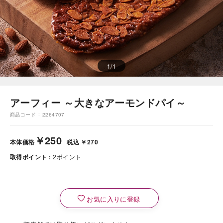
1
/
1
アーフィー ～大きなアーモンドパイ～
商品コード
2264707
￥250
本体価格
税込 ￥270
取得ポイント
2
ポイント
お気に入りに登録