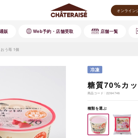
オンライン
通販
Web予約・店舗受取
店舗一覧
おう苺 1個
糖質70%カ
商品コード
2264746
種類を選ぶ