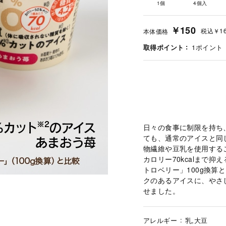
1個
4個入
￥150
税込
￥1
本体価格
取得ポイント
1
ポイント
日々の食事に制限を持ち
ても、通常のアイスと同
物繊維や豆乳を使用する
カロリー70kcalまで抑え
トロベリー」100g換算
クのあるアイスに、やさ
せました。
アレルギー
乳,大豆