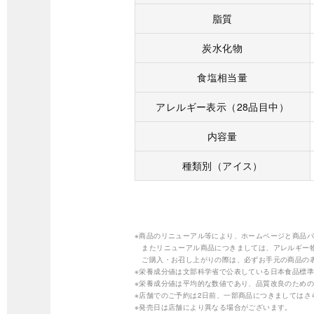
脂質
炭水化物
食塩相当量
アレルギー表示（28品目中）
内容量
種類別（アイス）
※商品のリニューアル等により、ホームページと商品
またリニューアル商品につきましては、アレルギー
ご購入・お召し上がりの際は、必ずお手元の商品の
※栄養成分値は文部科学省で公表している日本食品標準
※栄養成分値は平均的な数値であり、品質改良のため
※店舗でのご予約は2日前、一部商品につきましては
※発売日は店舗により異なる場合がございます。