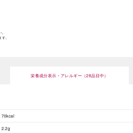
い。
ます。
栄養成分表示・アレルギー（28品目中）
70kcal
2.2g