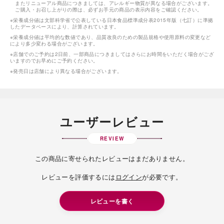
またリニューアル商品につきましては、アレルギー物質が異なる場合がございます。
ご購入・お召し上がりの際は、必ずお手元の商品の表示内容をご確認ください。
※栄養成分値は文部科学省で公表している日本食品標準成分表2015年版（七訂）に準拠
したデータベースにより、計算されています。
※栄養成分値は平均的な数値であり、品質改良のための製品規格や使用原料の変更など
により多少変わる場合がございます。
※店舗でのご予約は2日前、一部商品につきましてはさらにお時間をいただく場合がござ
いますのでお早めにご予約ください。
※発売日は店舗により異なる場合がございます。
ユーザーレビュー
REVIEW
この商品に寄せられたレビューはまだありません。
レビューを評価するには
ログイン
が必要です。
レビューを書く