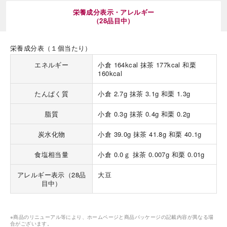
栄養成分表示・アレルギー
（28品目中）
栄養成分表（１個当たり）
エネルギー
小倉 164kcal 抹茶 177kcal 和栗
160kcal
海外 Overseas shops
たんぱく質
小倉 2.7g 抹茶 3.1g 和栗 1.3g
Indonesia
Singapore
Malaysia
Hong Kong
脂質
小倉 0.3g 抹茶 0.4g 和栗 0.2g
UAE
Thailand
Vietnam
炭水化物
小倉 39.0g 抹茶 41.8g 和栗 40.1g
食塩相当量
小倉 0.0ｇ 抹茶 0.007g 和栗 0.01g
Iは八ヶ岳や末広がりを意味す
アレルギー表示（28品
大豆
おやつ時」という意味を込
目中）
た。雄大な八ヶ岳山麓の自
まれる、こだわりのスイー
ださい。
※商品のリニューアル等により、ホームページと商品パッケージの記載内容が異なる場
合がございます。