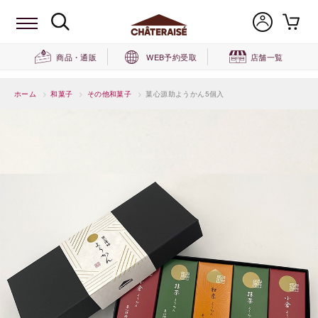
商品・通販
WEB予約受取
店舗一覧
ホーム
>
和菓子
>
その他和菓子
>
菓心源助ようかん5個入