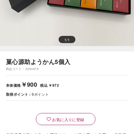
1
/
1
菓心源助ようかん5個入
商品コード
2264815
￥900
本体価格
税込 ￥972
取得ポイント
9
ポイント
お気に入りに登録