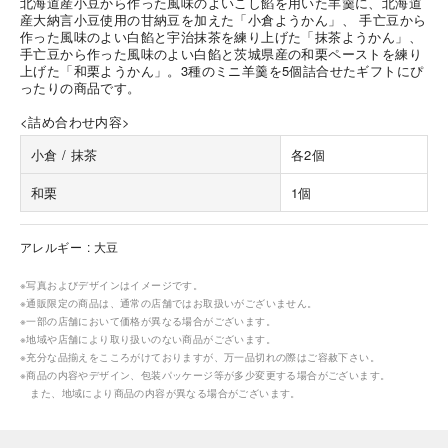
北海道産小豆から作った風味のよいこし餡を用いた羊羹に、北海道
産大納言小豆使用の甘納豆を加えた「小倉ようかん」、 手亡豆から
作った風味のよい白餡と宇治抹茶を練り上げた「抹茶ようかん」、
手亡豆から作った風味のよい白餡と茨城県産の和栗ペーストを練り
上げた「和栗ようかん」。3種のミニ羊羹を5個詰合せたギフトにぴ
ったりの商品です。
<詰め合わせ内容>
小倉 / 抹茶
各2個
和栗
1個
アレルギー
大豆
※写真およびデザインはイメージです。
※通販限定の商品は、通常の店舗ではお取扱いがございません。
※一部の店舗において価格が異なる場合がございます。
※地域や店舗により取り扱いのない商品がございます。
※充分な品揃えをこころがけておりますが、万一品切れの際はご容赦下さい。
※商品の内容やデザイン、包装パッケージ等が多少変更する場合がございます。
また、地域により商品の内容が異なる場合がございます。