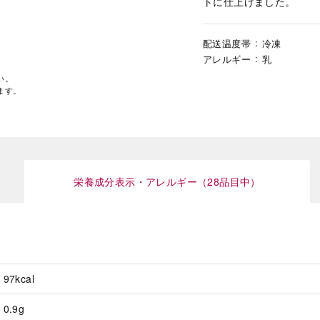
トに仕上げました。
配送温度帯
冷凍
アレルギー
乳
い。
ます。
栄養成分表示・アレルギー（28品目中）
97kcal
0.9g