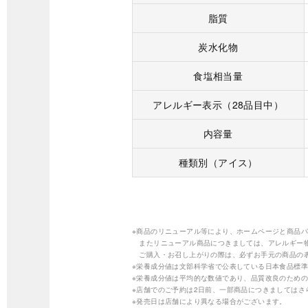
脂質
炭水化物
食塩相当量
アレルギー表示（28品目中）
内容量
種類別（アイス）
※商品のリニューアル等により、ホームページと商品
またリニューアル商品につきましては、アレルギー
ご購入・お召し上がりの際は、必ずお手元の商品の
※栄養成分値は文部科学省で公表している日本食品標準
※栄養成分値は平均的な数値であり、品質改良のため
※店舗でのご予約は2日前、一部商品につきましては
※発売日は店舗により異なる場合がございます。