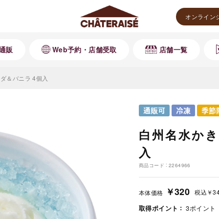
オンライン
通販
Web予約・店舗受取
店舗一覧
ダ＆バニラ 4個入
白州名水かき
入
商品コード
2264966
￥320
税込
￥3
本体価格
取得ポイント
3
ポイント