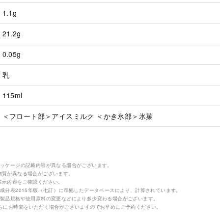
1.1g
21.2g
0.05g
乳
115ml
＜フロート部＞アイスミルク ＜かき氷部＞氷菓
パッケージの記載内容が異なる場合がございます。
物質が異なる場合がございます。
表示内容をご確認ください。
成分表2015年版（七訂）に準拠したデータベースにより、計算されています。
の製品規格や使用原料の変更などにより多少変わる場合がございます。
さらにお時間をいただく場合がございますのでお早めにご予約ください。