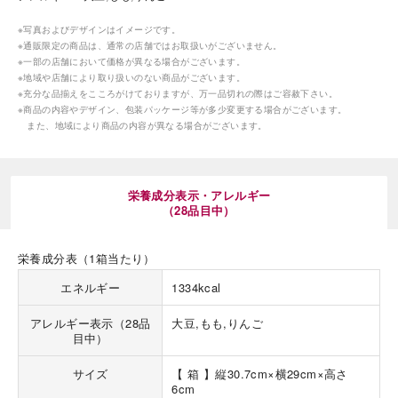
※写真およびデザインはイメージです。
※通販限定の商品は、通常の店舗ではお取扱いがございません。
※一部の店舗において価格が異なる場合がございます。
※地域や店舗により取り扱いのない商品がございます。
※充分な品揃えをこころがけておりますが、万一品切れの際はご容赦下さい。
※商品の内容やデザイン、包装パッケージ等が多少変更する場合がございます。
また、地域により商品の内容が異なる場合がございます。
栄養成分表示・アレルギー
（28品目中）
栄養成分表（1箱当たり）
エネルギー
1334kcal
アレルギー表示（28品
大豆,もも,りんご
目中）
サイズ
【 箱 】縦30.7cm×横29cm×高さ
6cm