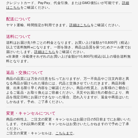
クレジットカード、PayPay、代金引換、またはGMO後払いが可能です。
詳細
はこちら
をご確認ください。
配送について
ヤマト運輸、時間指定が利用できます。
詳細はこちら
をご確認ください。
送料について
送料はお届け先1件ごとの料金となります。お買い上げ金額が10,800円（税込）
以上で送料無料※になります。一部を除き、商品は品質を保つためクール便でお
届けいたします。
詳細はこちら
をご確認ください。
※冷凍便・冷蔵便それぞれのお買い上げ金額が10,800円(税込)以上の場合送料無
料となります。
返品・交換について
商品の品質には万全の注意を払っておりますが、万一不良品やご注文内容と異
なる商品が届けられた場合には、代品と交換させていただきます。商品到着
後、出来る限り早く内容をご確認ください。商品の性質上、お客様のご都合に
よるご返品・お取り換えはご容赦ください。天災やお届け先の都合により、商
品を指定日時にお届けできなかった場合、恐れ入りますが、返金や再送はいた
しかねます。予め、ご了承ください。
変更・キャンセルについて
商品の特性上、ご注文の変更・キャンセルはお届け日の5日前までにお願いいた
します。それ以降の変更・キャンセルはお受けいたしかねますので予めご了承
ください。
ご注文の変更・キャンセルは、
こちらまで
。