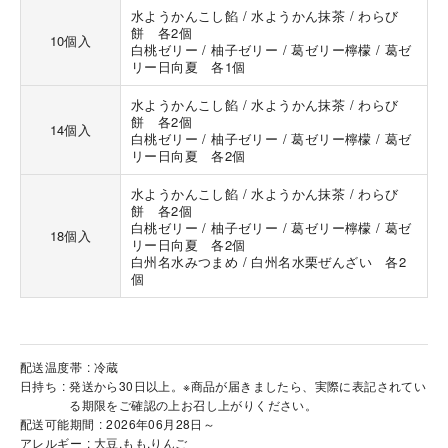
水ようかんこし餡 / 水ようかん抹茶 / わらび
餅 各2個
10個入
白桃ゼリー / 柚子ゼリー / 葛ゼリー檸檬 / 葛ゼ
リー日向夏 各1個
水ようかんこし餡 / 水ようかん抹茶 / わらび
餅 各2個
14個入
白桃ゼリー / 柚子ゼリー / 葛ゼリー檸檬 / 葛ゼ
リー日向夏 各2個
水ようかんこし餡 / 水ようかん抹茶 / わらび
餅 各2個
白桃ゼリー / 柚子ゼリー / 葛ゼリー檸檬 / 葛ゼ
18個入
リー日向夏 各2個
白州名水みつまめ / 白州名水栗ぜんざい 各2
個
配送温度帯
冷蔵
日持ち
発送から30日以上。※商品が届きましたら、実際に表記されてい
る期限をご確認の上お召し上がりください。
配送可能期間
2026年06月28日～
アレルギー
大豆,もも,りんご