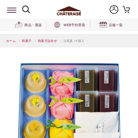
商品・通販
WEB予約受取
店舗一覧
ホーム
>
和菓子
>
和菓子詰合せ
>
涼風菓 14個入