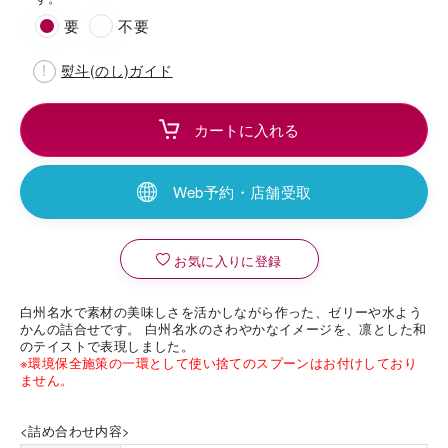
要
不要
熨斗(のし)ガイド
海外 Overseas shops
Indonesia
Singapore
Web予約・店舗受取
Malaysia
Hong Kong
UAE
Thailand
お気に入りに登録
Vietnam
白州名水で素材の美味しさを活かしながら作った、ゼリーや水よう
かんの詰合せです。 白州名水のさわやかなイメージを、凛とした和
Iは八ヶ岳や末広がりを意味す
のテイストで表現しました。
おやつ時」という意味を込
※環境保全施策の一環として使い捨てのスプーンはお付けしており
た。雄大な八ヶ岳山麓の自
ません。
まれる、こだわりのスイー
ださい。
<詰め合わせ内容>