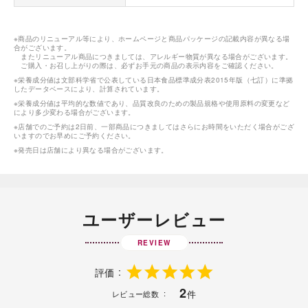
※商品のリニューアル等により、ホームページと商品パッケージの記載内容が異なる場
合がございます。
またリニューアル商品につきましては、アレルギー物質が異なる場合がございます。
ご購入・お召し上がりの際は、必ずお手元の商品の表示内容をご確認ください。
※栄養成分値は文部科学省で公表している日本食品標準成分表2015年版（七訂）に準拠
したデータベースにより、計算されています。
※栄養成分値は平均的な数値であり、品質改良のための製品規格や使用原料の変更など
により多少変わる場合がございます。
※店舗でのご予約は2日前、一部商品につきましてはさらにお時間をいただく場合がござ
いますのでお早めにご予約ください。
※発売日は店舗により異なる場合がございます。
ユーザーレビュー
REVIEW
評価
2
件
レビュー総数