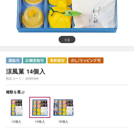
1
/
3
涼風菓 14個入
商品コード
2265069
種類を選ぶ
10個入
14個入
18個入