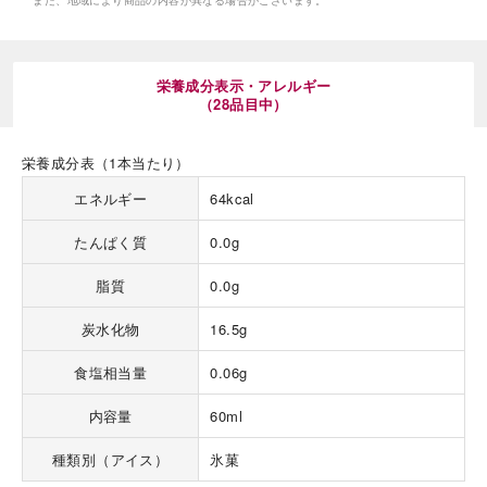
また、地域により商品の内容が異なる場合がございます。
栄養成分表示・アレルギー
（28品目中）
栄養成分表（1本当たり）
海外 Overseas shops
エネルギー
64kcal
Indonesia
Singapore
Malaysia
Hong Kong
たんぱく質
0.0g
UAE
Thailand
脂質
0.0g
Vietnam
炭水化物
16.5g
Iは八ヶ岳や末広がりを意味す
食塩相当量
0.06g
おやつ時」という意味を込
た。雄大な八ヶ岳山麓の自
内容量
60ml
まれる、こだわりのスイー
ださい。
種類別（アイス）
氷菓