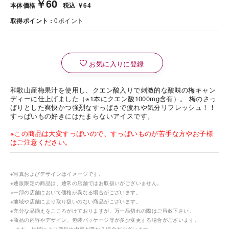
￥60
本体価格
税込 ￥64
取得ポイント
0
ポイント
お気に入りに登録
和歌山産梅果汁を使用し、クエン酸入りで刺激的な酸味の梅キャン
ディーに仕上げました（※1本にクエン酸1000mg含有）。 梅のさっ
ぱりとした爽快かつ強烈なすっぱさで疲れや気分リフレッシュ！！
すっぱいもの好きにはたまらないアイスです。
※この商品は大変すっぱいので、すっぱいものが苦手な方やお子様
はご注意ください。
※写真およびデザインはイメージです。
※通販限定の商品は、通常の店舗ではお取扱いがございません。
※一部の店舗において価格が異なる場合がございます。
※地域や店舗により取り扱いのない商品がございます。
※充分な品揃えをこころがけておりますが、万一品切れの際はご容赦下さい。
※商品の内容やデザイン、包装パッケージ等が多少変更する場合がございます。