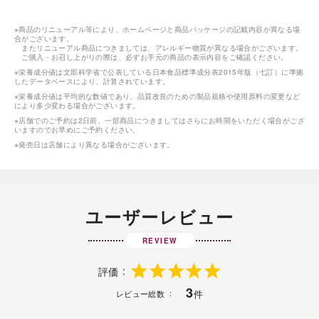
※商品のリニューアル等により、ホームページと商品パッケージの記載内容が異なる場
合がございます。
またリニューアル商品につきましては、アレルギー物質が異なる場合がございます。
ご購入・お召し上がりの際は、必ずお手元の商品の表示内容をご確認ください。
※栄養成分値は文部科学省で公表している日本食品標準成分表2015年版（七訂）に準拠
したデータベースにより、計算されています。
※栄養成分値は平均的な数値であり、品質改良のための製品規格や使用原料の変更など
により多少変わる場合がございます。
※店舗でのご予約は2日前、一部商品につきましてはさらにお時間をいただく場合がござ
いますのでお早めにご予約ください。
※発売日は店舗により異なる場合がございます。
ユーザーレビュー
REVIEW
評価
3
件
レビュー総数