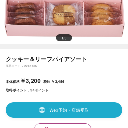
1
/
3
クッキー＆リーフパイアソート
商品コード
2265135
￥3,200
本体価格
税込 ￥3,456
取得ポイント
34
ポイント
Web予約・店舗受取