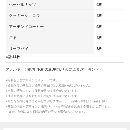
ヘーゼルナッツ
5枚
クッキーショコラ
4枚
アーモンドコーヒー
5枚
ごま
4枚
海外 Overseas shops
リーフパイ
3枚
Indonesia
Singapore
※計44枚
Malaysia
Hong Kong
アレルギー
卵,乳,小麦,大豆,牛肉,りんご,ごま,アーモンド
UAE
Thailand
Vietnam
※写真およびデザインはイメージです。
※通販限定の商品は、通常の店舗ではお取扱いがございません。
※一部の店舗において価格が異なる場合がございます。
※地域や店舗により取り扱いのない商品がございます。
Iは八ヶ岳や末広がりを意味す
※充分な品揃えをこころがけておりますが、万一品切れの際はご容赦下さい。
おやつ時」という意味を込
※商品の内容やデザイン、包装パッケージ等が多少変更する場合がございます。
た。雄大な八ヶ岳山麓の自
また、地域により商品の内容が異なる場合がございます。
まれる、こだわりのスイー
ださい。