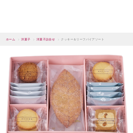
ホーム
>
洋菓子
>
洋菓子詰合せ
>
クッキー＆リーフパイアソート