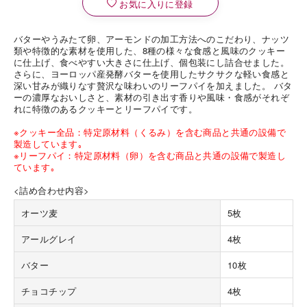
お気に入りに登録
バターやうみたて卵、アーモンドの加工方法へのこだわり、ナッツ
類や特徴的な素材を使用した、8種の様々な食感と風味のクッキー
に仕上げ、食べやすい大きさに仕上げ、個包装にし詰合せました。
さらに、ヨーロッパ産発酵バターを使用したサクサクな軽い食感と
深い甘みが織りなす贅沢な味わいのリーフパイを加えました。 バタ
ーの濃厚なおいしさと、素材の引き出す香りや風味・食感がそれぞ
れに特徴のあるクッキーとリーフパイです。
※クッキー全品：特定原材料（くるみ）を含む商品と共通の設備で
製造しています｡
※リーフパイ：特定原材料（卵）を含む商品と共通の設備で製造し
ています｡
<詰め合わせ内容>
オーツ麦
5枚
アールグレイ
4枚
バター
10枚
チョコチップ
4枚