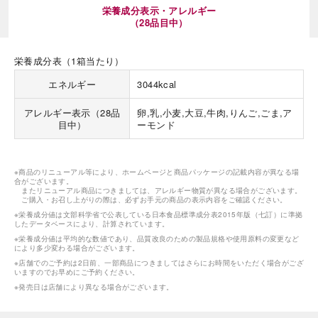
栄養成分表示・アレルギー
（28品目中）
栄養成分表（1箱当たり）
エネルギー
3044kcal
アレルギー表示（28品
卵,乳,小麦,大豆,牛肉,りんご,ごま,ア
目中）
ーモンド
※商品のリニューアル等により、ホームページと商品パッケージの記載内容が異なる場
合がございます。
またリニューアル商品につきましては、アレルギー物質が異なる場合がございます。
ご購入・お召し上がりの際は、必ずお手元の商品の表示内容をご確認ください。
※栄養成分値は文部科学省で公表している日本食品標準成分表2015年版（七訂）に準拠
したデータベースにより、計算されています。
※栄養成分値は平均的な数値であり、品質改良のための製品規格や使用原料の変更など
により多少変わる場合がございます。
※店舗でのご予約は2日前、一部商品につきましてはさらにお時間をいただく場合がござ
いますのでお早めにご予約ください。
※発売日は店舗により異なる場合がございます。