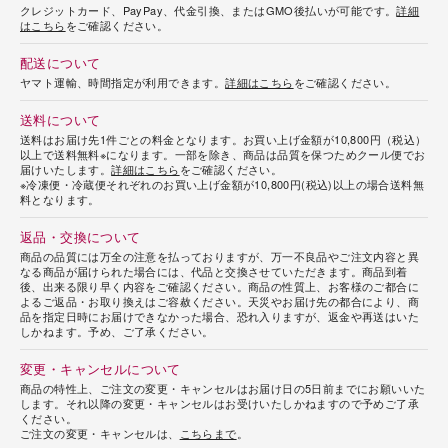
クレジットカード、PayPay、代金引換、またはGMO後払いが可能です。
詳細
はこちら
をご確認ください。
配送について
ヤマト運輸、時間指定が利用できます。
詳細はこちら
をご確認ください。
送料について
送料はお届け先1件ごとの料金となります。お買い上げ金額が10,800円（税込）
以上で送料無料※になります。一部を除き、商品は品質を保つためクール便でお
届けいたします。
詳細はこちら
をご確認ください。
※冷凍便・冷蔵便それぞれのお買い上げ金額が10,800円(税込)以上の場合送料無
料となります。
返品・交換について
商品の品質には万全の注意を払っておりますが、万一不良品やご注文内容と異
なる商品が届けられた場合には、代品と交換させていただきます。商品到着
後、出来る限り早く内容をご確認ください。商品の性質上、お客様のご都合に
よるご返品・お取り換えはご容赦ください。天災やお届け先の都合により、商
品を指定日時にお届けできなかった場合、恐れ入りますが、返金や再送はいた
しかねます。予め、ご了承ください。
変更・キャンセルについて
商品の特性上、ご注文の変更・キャンセルはお届け日の5日前までにお願いいた
します。それ以降の変更・キャンセルはお受けいたしかねますので予めご了承
ください。
ご注文の変更・キャンセルは、
こちらまで
。