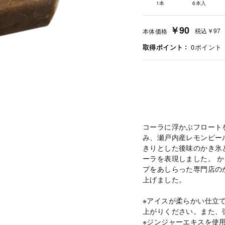
1本
6本入
￥90
税込
￥97
本体価格
取得ポイント
0
ポイント
コーラに浮かぶフロート
み、瀬戸内産レモンピー
きりとした後味のかき氷
ーラを表現しました。 
プをあしらった専門店の
上げました。
※アイスが柔らかい仕立
上がりください。また、
※ジンジャーエキスを使