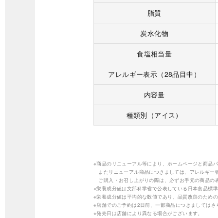
脂質
炭水化物
食塩相当量
アレルギー表示（28品目中）
内容量
種類別（アイス）
※商品のリニューアル等により、ホームページと商品
またリニューアル商品につきましては、アレルギー
ご購入・お召し上がりの際は、必ずお手元の商品の
※栄養成分値は文部科学省で公表している日本食品標準
※栄養成分値は平均的な数値であり、品質改良のため
※店舗でのご予約は2日前、一部商品につきましては
※発売日は店舗により異なる場合がございます。