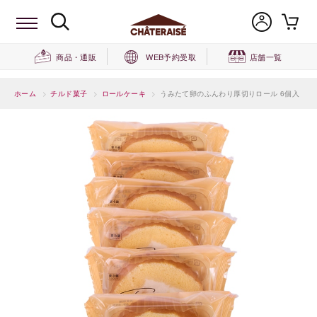
商品・通販
WEB予約受取
店舗一覧
ホーム
>
チルド菓子
>
ロールケーキ
>
うみたて卵のふんわり厚切りロール 6個入