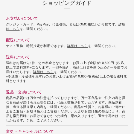
ショッピングガイド
お支払いについて
クレジットカード、PayPay、代金引換、またはGMO後払いが可能です。
詳細
はこちら
をご確認ください。
配送について
ヤマト運輸、時間指定が利用できます。
詳細はこちら
をご確認ください。
送料について
送料はお届け先1件ごとの料金となります。お買い上げ金額が10,800円（税込）
以上で送料無料※になります。一部を除き、商品は品質を保つためクール便でお
届けいたします。
詳細はこちら
をご確認ください。
※冷凍便・冷蔵便それぞれのお買い上げ金額が10,800円(税込)以上の場合送料無
料となります。
返品・交換について
商品の品質には万全の注意を払っておりますが、万一不良品やご注文内容と異
なる商品が届けられた場合には、代品と交換させていただきます。商品到着
後、出来る限り早く内容をご確認ください。商品の性質上、お客様のご都合に
よるご返品・お取り換えはご容赦ください。天災やお届け先の都合により、商
品を指定日時にお届けできなかった場合、恐れ入りますが、返金や再送はいた
しかねます。予め、ご了承ください。
変更・キャンセルについて