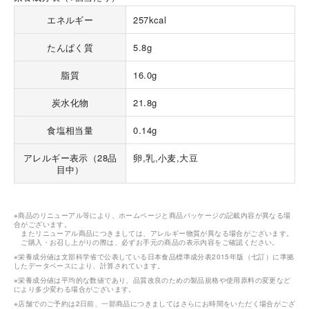
エネルギー
257kcal
たんぱく質
5.8g
脂質
16.0g
炭水化物
21.8g
海外 Overseas shops
食塩相当量
0.14g
Indonesia
Singapore
Malaysia
Hong Kong
アレルギー表示（28品
卵,乳,小麦,大豆
UAE
Thailand
目中）
Vietnam
※商品のリニューアル等により、ホームページと商品パッケージの記載内容が異なる場
合がございます。
Iは八ヶ岳や末広がりを意味す
またリニューアル商品につきましては、アレルギー物質が異なる場合がございます。
ご購入・お召し上がりの際は、必ずお手元の商品の表示内容をご確認ください。
おやつ時」という意味を込
た。雄大な八ヶ岳山麓の自
※栄養成分値は文部科学省で公表している日本食品標準成分表2015年版（七訂）に準拠
したデータベースにより、計算されています。
まれる、こだわりのスイー
ださい。
※栄養成分値は平均的な数値であり、品質改良のための製品規格や使用原料の変更など
により多少変わる場合がございます。
※店舗でのご予約は2日前、一部商品につきましてはさらにお時間をいただく場合がござ