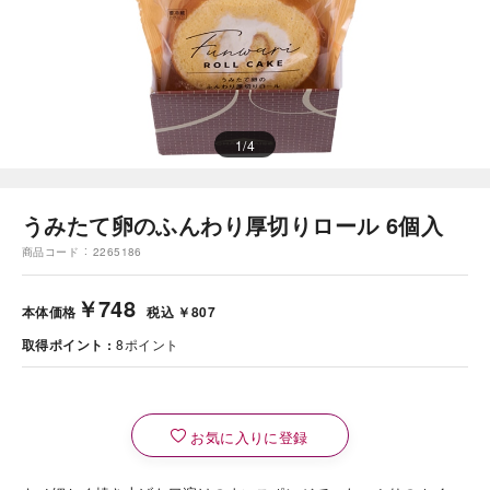
1
/
4
うみたて卵のふんわり厚切りロール 6個入
商品コード
2265186
￥748
本体価格
税込 ￥807
取得ポイント
8
ポイント
お気に入りに登録