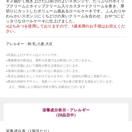
キメ細かく焼き上げた口溶けのよいスポンジで、たっぷりのホイッ
プクリームとホイップクリーム入りカスタードクリームを巻き、厚
切りにカットしたボリューム感あるロールケーキです。 ふんわりや
わらかいスポンジにくちどけの良いクリームを合わせ、おやつにピ
ッタリなロールケーキに仕上げました。
※はちみつを使用しておりますので、1歳未満のお子様はお控えくだ
さい。
アレルギー
卵,乳,小麦,大豆
※写真およびデザインはイメージです。
※通販限定の商品は、通常の店舗ではお取扱いがございません。
※一部の店舗において価格が異なる場合がございます。
※地域や店舗により取り扱いのない商品がございます。
※充分な品揃えをこころがけておりますが、万一品切れの際はご容赦下さい。
※商品の内容やデザイン、包装パッケージ等が多少変更する場合がございます。
また、地域により商品の内容が異なる場合がございます。
栄養成分表示・アレルギー
（28品目中）
栄養成分表（1個当たり）