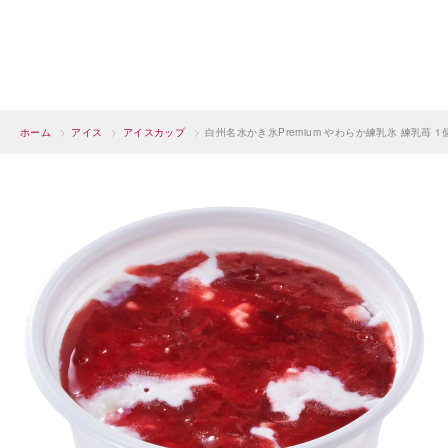
ホーム
>
アイス
>
アイスカップ
>
白州名水かき氷Premium やわらか練乳氷 練乳苺 1