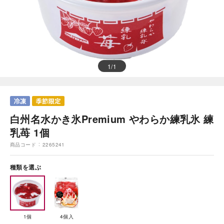
1
/
1
白州名水かき氷Premium やわらか練乳氷 練
乳苺 1個
商品コード
2265241
種類を選ぶ
1個
4個入