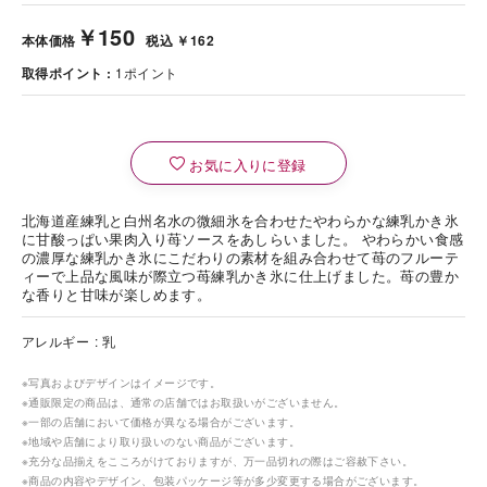
￥150
本体価格
税込 ￥162
取得ポイント
1
ポイント
お気に入りに登録
北海道産練乳と白州名水の微細氷を合わせたやわらかな練乳かき氷
に甘酸っぱい果肉入り苺ソースをあしらいました。 やわらかい食感
の濃厚な練乳かき氷にこだわりの素材を組み合わせて苺のフルーテ
ィーで上品な風味が際立つ苺練乳かき氷に仕上げました。苺の豊か
な香りと甘味が楽しめます。
アレルギー
乳
※写真およびデザインはイメージです。
※通販限定の商品は、通常の店舗ではお取扱いがございません。
※一部の店舗において価格が異なる場合がございます。
※地域や店舗により取り扱いのない商品がございます。
※充分な品揃えをこころがけておりますが、万一品切れの際はご容赦下さい。
※商品の内容やデザイン、包装パッケージ等が多少変更する場合がございます。