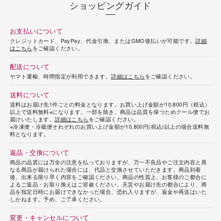
ショッピングガイド
お支払いについて
クレジットカード、PayPay、代金引換、またはGMO後払いが可能です。
詳細
はこちら
をご確認ください。
配送について
ヤマト運輸、時間指定が利用できます。
詳細はこちら
をご確認ください。
送料について
送料はお届け先1件ごとの料金となります。お買い上げ金額が10,800円（税込）
以上で送料無料※になります。一部を除き、商品は品質を保つためクール便でお
届けいたします。
詳細はこちら
をご確認ください。
※冷凍便・冷蔵便それぞれのお買い上げ金額が10,800円(税込)以上の場合送料無
料となります。
返品・交換について
商品の品質には万全の注意を払っておりますが、万一不良品やご注文内容と異
なる商品が届けられた場合には、代品と交換させていただきます。商品到着
後、出来る限り早く内容をご確認ください。商品の性質上、お客様のご都合に
よるご返品・お取り換えはご容赦ください。天災やお届け先の都合により、商
品を指定日時にお届けできなかった場合、恐れ入りますが、返金や再送はいた
しかねます。予め、ご了承ください。
変更・キャンセルについて