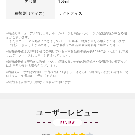
内容量
105ml
種類別（アイス）
ラクトアイス
※商品のリニューアル等により、ホームページと商品パッケージの記載内容が異なる場
合がございます。
またリニューアル商品につきましては、アレルギー物質が異なる場合がございます。
ご購入・お召し上がりの際は、必ずお手元の商品の表示内容をご確認ください。
※栄養成分値は文部科学省で公表している日本食品標準成分表2015年版（七訂）に準拠
したデータベースにより、計算されています。
※栄養成分値は平均的な数値であり、品質改良のための製品規格や使用原料の変更など
により多少変わる場合がございます。
※店舗でのご予約は2日前、一部商品につきましてはさらにお時間をいただく場合がござ
いますのでお早めにご予約ください。
※発売日は店舗により異なる場合がございます。
ユーザーレビュー
REVIEW