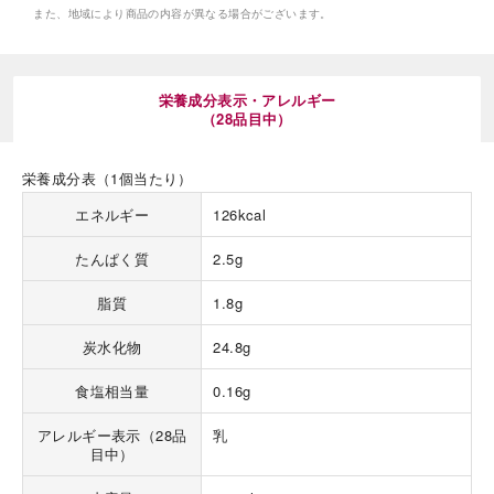
また、地域により商品の内容が異なる場合がございます。
栄養成分表示・アレルギー
（28品目中）
海外 Overseas shops
栄養成分表（1個当たり）
Indonesia
Singapore
エネルギー
126kcal
Malaysia
Hong Kong
たんぱく質
2.5g
UAE
Thailand
Vietnam
脂質
1.8g
炭水化物
24.8g
Iは八ヶ岳や末広がりを意味す
おやつ時」という意味を込
食塩相当量
0.16g
た。雄大な八ヶ岳山麓の自
まれる、こだわりのスイー
アレルギー表示（28品
乳
ださい。
目中）