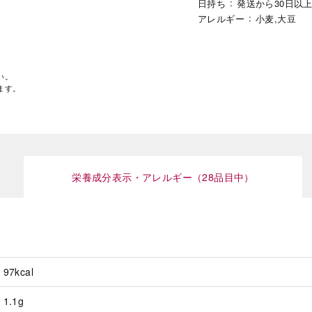
日持ち
発送から30日以
アレルギー
小麦,大豆
い。
ます。
栄養成分表示・アレルギー（28品目中）
97kcal
1.1g