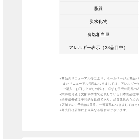
脂質
炭水化物
食塩相当量
アレルギー表示（28品目中）
※商品のリニューアル等により、ホームページと商品
またリニューアル商品につきましては、アレルギー
ご購入・お召し上がりの際は、必ずお手元の商品の
※栄養成分値は文部科学省で公表している日本食品標準
※栄養成分値は平均的な数値であり、品質改良のため
※店舗でのご予約は2日前、一部商品につきましては
※発売日は店舗により異なる場合がございます。