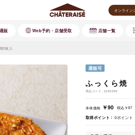
オンライン
通販
Web予約・店舗受取
店舗一覧
噌2枚入
ふっくら焼 
商品コード
2265369
￥90
税込
￥97
本体価格
取得ポイント
0
ポイント