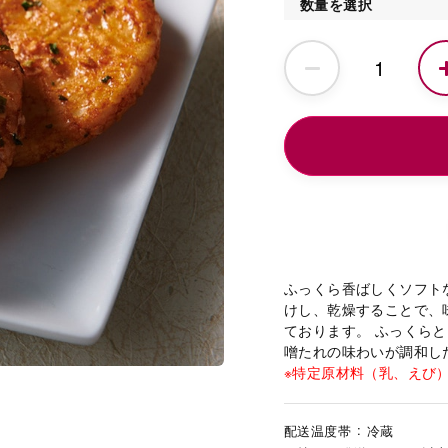
数量を選択
ふっくら香ばしくソフト
けし、乾燥することで、
ております。 ふっくら
噌たれの味わいが調和し
※特定原材料（乳、えび
配送温度帯
冷蔵