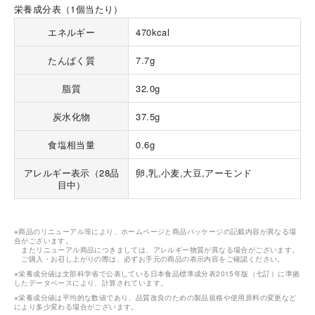
栄養成分表（1個当たり）
エネルギー
470kcal
たんぱく質
7.7g
脂質
32.0g
海外 Overseas shops
炭水化物
37.5g
Indonesia
Singapore
食塩相当量
0.6g
Malaysia
Hong Kong
UAE
Thailand
アレルギー表示（28品
卵,乳,小麦,大豆,アーモンド
目中）
Vietnam
※商品のリニューアル等により、ホームページと商品パッケージの記載内容が異なる場
Iは八ヶ岳や末広がりを意味す
合がございます。
おやつ時」という意味を込
またリニューアル商品につきましては、アレルギー物質が異なる場合がございます。
ご購入・お召し上がりの際は、必ずお手元の商品の表示内容をご確認ください。
た。雄大な八ヶ岳山麓の自
まれる、こだわりのスイー
※栄養成分値は文部科学省で公表している日本食品標準成分表2015年版（七訂）に準拠
したデータベースにより、計算されています。
ださい。
※栄養成分値は平均的な数値であり、品質改良のための製品規格や使用原料の変更など
により多少変わる場合がございます。