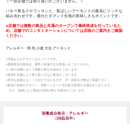
＜一部店舗では取り扱いがございません。＞
バター香るクロワッサンと、香ばしいアーモンドの最高にリッチな
組み合わせです。垂れたダマンド生地の美味しさもポイントです。
※店舗では複数の商品と共通のオーブンで最終焼成を行っているた
め、店舗でのコンタミネーションについては店頭のご案内をご確認
ください。
アレルギー
卵,乳,小麦,大豆,アーモンド
※写真およびデザインはイメージです。
※通販限定の商品は、通常の店舗ではお取扱いがございません。
※一部の店舗において価格が異なる場合がございます。
※地域や店舗により取り扱いのない商品がございます。
※充分な品揃えをこころがけておりますが、万一品切れの際はご容赦下さい。
※商品の内容やデザイン、包装パッケージ等が多少変更する場合がございます。
また、地域により商品の内容が異なる場合がございます。
栄養成分表示・アレルギー
（28品目中）