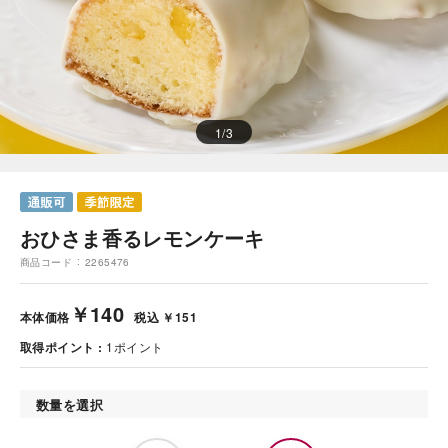
1
/
3
おひさま香るレモンケーキ
商品コード
2265476
￥140
本体価格
税込 ￥151
取得ポイント
1
ポイント
数量を選択