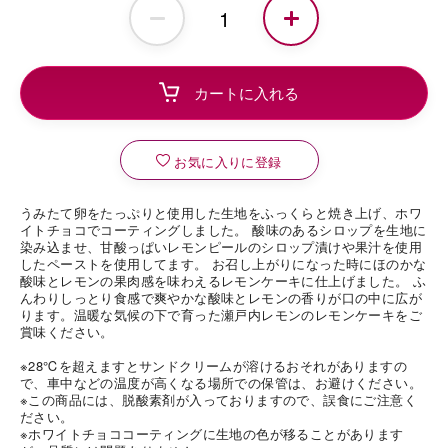
お気に入りに登録
うみたて卵をたっぷりと使用した生地をふっくらと焼き上げ、ホワ
イトチョコでコーティングしました。 酸味のあるシロップを生地に
染み込ませ、甘酸っぱいレモンピールのシロップ漬けや果汁を使用
したペーストを使用してます。 お召し上がりになった時にほのかな
酸味とレモンの果肉感を味わえるレモンケーキに仕上げました。 ふ
んわりしっとり食感で爽やかな酸味とレモンの香りが口の中に広が
ります。温暖な気候の下で育った瀬戸内レモンのレモンケーキをご
賞味ください。
※28℃を超えますとサンドクリームが溶けるおそれがありますの
で、車中などの温度が高くなる場所での保管は、お避けください。
※この商品には、脱酸素剤が入っておりますので、誤食にご注意く
ださい。
※ホワイトチョココーティングに生地の色が移ることがあります