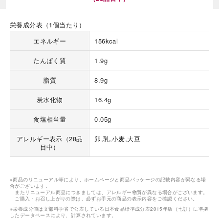
栄養成分表（1個当たり）
エネルギー
156kcal
たんぱく質
1.9g
脂質
8.9g
炭水化物
16.4g
食塩相当量
0.05g
アレルギー表示（28品
卵,乳,小麦,大豆
目中）
※商品のリニューアル等により、ホームページと商品パッケージの記載内容が異なる場
合がございます。
またリニューアル商品につきましては、アレルギー物質が異なる場合がございます。
ご購入・お召し上がりの際は、必ずお手元の商品の表示内容をご確認ください。
※栄養成分値は文部科学省で公表している日本食品標準成分表2015年版（七訂）に準拠
したデータベースにより、計算されています。