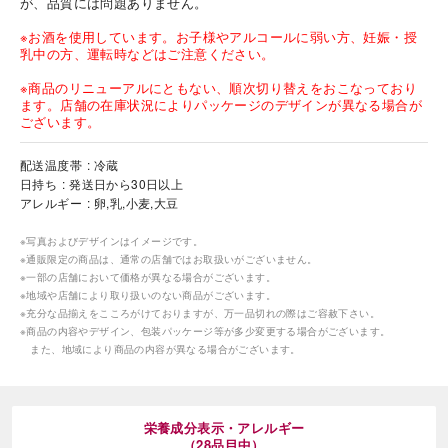
が、品質には問題ありません。
※お酒を使用しています。お子様やアルコールに弱い方、妊娠・授
乳中の方、運転時などはご注意ください。
※商品のリニューアルにともない、順次切り替えをおこなっており
ます。店舗の在庫状況によりパッケージのデザインが異なる場合が
ございます。
海外 Overseas shops
配送温度帯
冷蔵
日持ち
発送日から30日以上
Indonesia
Singapore
アレルギー
卵,乳,小麦,大豆
Malaysia
Hong Kong
UAE
Thailand
※写真およびデザインはイメージです。
※通販限定の商品は、通常の店舗ではお取扱いがございません。
Vietnam
※一部の店舗において価格が異なる場合がございます。
※地域や店舗により取り扱いのない商品がございます。
※充分な品揃えをこころがけておりますが、万一品切れの際はご容赦下さい。
※商品の内容やデザイン、包装パッケージ等が多少変更する場合がございます。
Iは八ヶ岳や末広がりを意味す
また、地域により商品の内容が異なる場合がございます。
おやつ時」という意味を込
た。雄大な八ヶ岳山麓の自
まれる、こだわりのスイー
ださい。
栄養成分表示・アレルギー
（28品目中）