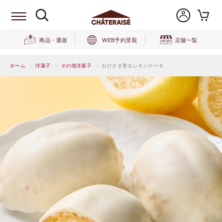
商品・通販
WEB予約受取
店舗一覧
ホーム
>
洋菓子
>
その他洋菓子
>
おひさま香るレモンケーキ