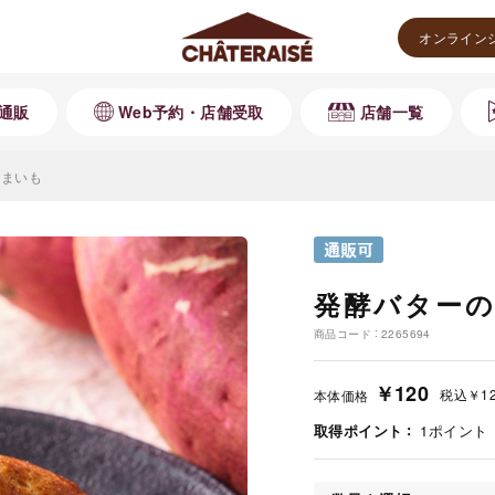
オンライン
通販
Web予約・店舗受取
店舗一覧
つまいも
発酵バターの
商品コード
2265694
￥120
税込
￥1
本体価格
取得ポイント
1
ポイント