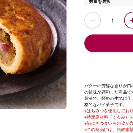
数量を選択
バターの芳醇な香りが口
の甘味が調和した商品で
製法で、軽めの生地に仕
格的なパイ菓子です。
※はちみつを使用してお
※特定原材料（くるみ）
※餡にさつまいもの皮が
※この商品には、脱酸素