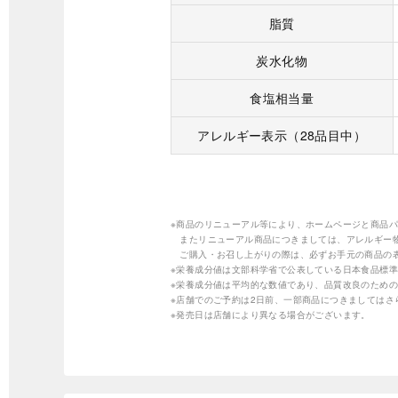
脂質
炭水化物
食塩相当量
アレルギー表示（28品目中）
※商品のリニューアル等により、ホームページと商品
またリニューアル商品につきましては、アレルギー
ご購入・お召し上がりの際は、必ずお手元の商品の
※栄養成分値は文部科学省で公表している日本食品標準
※栄養成分値は平均的な数値であり、品質改良のため
※店舗でのご予約は2日前、一部商品につきましては
※発売日は店舗により異なる場合がございます。