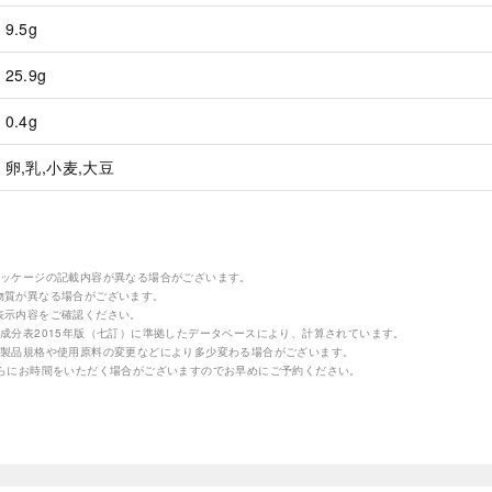
9.5g
25.9g
0.4g
卵,乳,小麦,大豆
パッケージの記載内容が異なる場合がございます。
物質が異なる場合がございます。
表示内容をご確認ください。
成分表2015年版（七訂）に準拠したデータベースにより、計算されています。
の製品規格や使用原料の変更などにより多少変わる場合がございます。
さらにお時間をいただく場合がございますのでお早めにご予約ください。