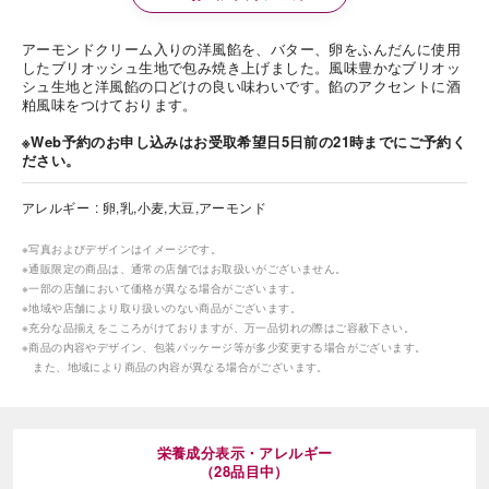
アーモンドクリーム入りの洋風餡を、バター、卵をふんだんに使用
したブリオッシュ生地で包み焼き上げました。風味豊かなブリオッ
シュ生地と洋風餡の口どけの良い味わいです。餡のアクセントに酒
粕風味をつけております。
※Web予約のお申し込みはお受取希望日5日前の21時までにご予約く
ださい。
アレルギー
卵,乳,小麦,大豆,アーモンド
※写真およびデザインはイメージです。
※通販限定の商品は、通常の店舗ではお取扱いがございません。
※一部の店舗において価格が異なる場合がございます。
※地域や店舗により取り扱いのない商品がございます。
※充分な品揃えをこころがけておりますが、万一品切れの際はご容赦下さい。
※商品の内容やデザイン、包装パッケージ等が多少変更する場合がございます。
また、地域により商品の内容が異なる場合がございます。
栄養成分表示・アレルギー
（28品目中）