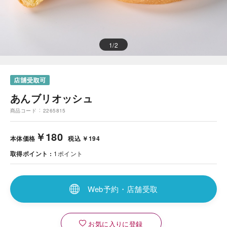
1
/
2
あんブリオッシュ
商品コード
2265815
￥180
本体価格
税込 ￥194
取得ポイント
1
ポイント
Web予約・店舗受取
お気に入りに登録