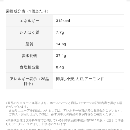
栄養成分表（1個当たり）
エネルギー
312kcal
たんぱく質
7.7g
脂質
14.6g
海外 Overseas shops
Indonesia
Singapore
炭水化物
37.1g
Malaysia
Hong Kong
食塩相当量
0.4g
UAE
Thailand
Vietnam
アレルギー表示（28品
卵,乳,小麦,大豆,アーモンド
目中）
Iは八ヶ岳や末広がりを意味す
おやつ時」という意味を込
※商品のリニューアル等により、ホームページと商品パッケージの記載内容が異なる場
合がございます。
た。雄大な八ヶ岳山麓の自
またリニューアル商品につきましては、アレルギー物質が異なる場合がございます。
まれる、こだわりのスイー
ご購入・お召し上がりの際は、必ずお手元の商品の表示内容をご確認ください。
ださい。
※栄養成分値は文部科学省で公表している日本食品標準成分表2015年版（七訂）に準拠
したデータベースにより、計算されています。