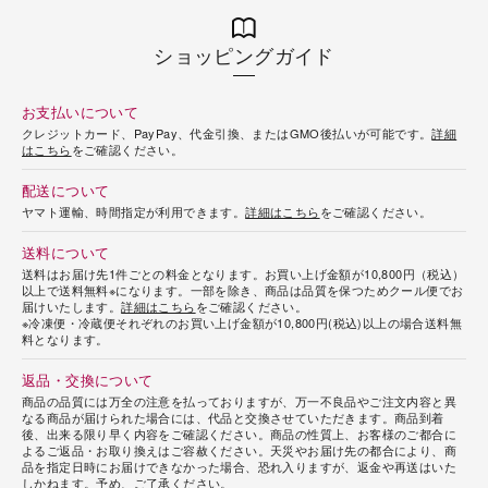
ショッピングガイド
お支払いについて
クレジットカード、PayPay、代金引換、またはGMO後払いが可能です。
詳細
はこちら
をご確認ください。
配送について
ヤマト運輸、時間指定が利用できます。
詳細はこちら
をご確認ください。
送料について
送料はお届け先1件ごとの料金となります。お買い上げ金額が10,800円（税込）
以上で送料無料※になります。一部を除き、商品は品質を保つためクール便でお
届けいたします。
詳細はこちら
をご確認ください。
※冷凍便・冷蔵便それぞれのお買い上げ金額が10,800円(税込)以上の場合送料無
料となります。
返品・交換について
商品の品質には万全の注意を払っておりますが、万一不良品やご注文内容と異
なる商品が届けられた場合には、代品と交換させていただきます。商品到着
後、出来る限り早く内容をご確認ください。商品の性質上、お客様のご都合に
よるご返品・お取り換えはご容赦ください。天災やお届け先の都合により、商
品を指定日時にお届けできなかった場合、恐れ入りますが、返金や再送はいた
しかねます。予め、ご了承ください。