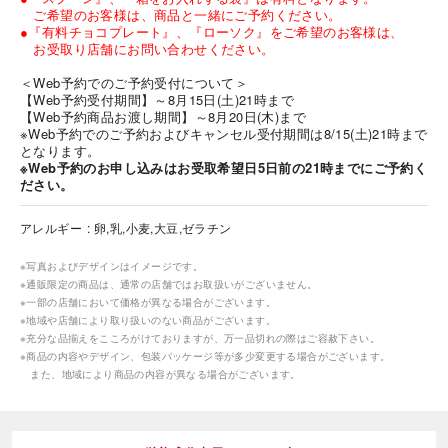
ご希望のお客様は、商品と一緒にご予約ください。
●『有料チョコプレート』、『ローソク』をご希望のお客様は、
お受取り店舗にお問い合わせください。
＜Web予約でのご予約受付について＞
【Web予約受付期間】～8月15日(土)21時まで
【Web予約商品お渡し期間】～8月20日(木)まで
※Web予約でのご予約およびキャンセル受付期間は8/15(土)21時まで
となります。
海外 Overseas shops
※Web予約のお申し込みはお受取希望日5日前の21時までにご予約く
ださい。
Indonesia
Singapore
Malaysia
Hong Kong
アレルギー
卵,乳,小麦,大豆,ゼラチン
UAE
Thailand
Vietnam
※写真およびデザインはイメージです。
※通販限定の商品は、通常の店舗ではお取扱いがございません。
※一部の店舗において価格が異なる場合がございます。
※地域や店舗により取り扱いのない商品がございます。
Iは八ヶ岳や末広がりを意味す
※充分な品揃えをこころがけておりますが、万一品切れの際はご容赦下さい。
おやつ時」という意味を込
※商品の内容やデザイン、包装パッケージ等が多少変更する場合がございます。
た。雄大な八ヶ岳山麓の自
また、地域により商品の内容が異なる場合がございます。
まれる、こだわりのスイー
ださい。