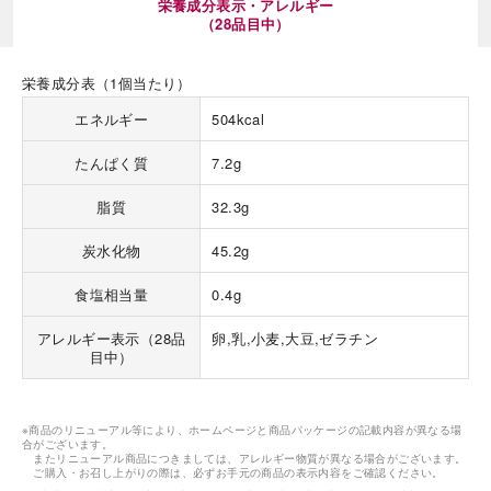
栄養成分表示・アレルギー
（28品目中）
栄養成分表（1個当たり）
エネルギー
504kcal
たんぱく質
7.2g
脂質
32.3g
炭水化物
45.2g
食塩相当量
0.4g
アレルギー表示（28品
卵,乳,小麦,大豆,ゼラチン
目中）
※商品のリニューアル等により、ホームページと商品パッケージの記載内容が異なる場
合がございます。
またリニューアル商品につきましては、アレルギー物質が異なる場合がございます。
ご購入・お召し上がりの際は、必ずお手元の商品の表示内容をご確認ください。