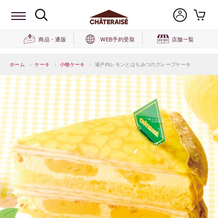
商品・通販
WEB予約受取
店舗一覧
ホーム
>
ケーキ
>
小物ケーキ
>
瀬戸内レモンとはちみつのクレープケーキ