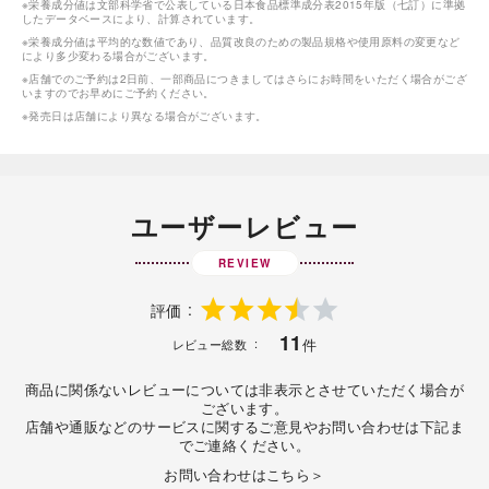
※栄養成分値は文部科学省で公表している日本食品標準成分表2015年版（七訂）に準拠
したデータベースにより、計算されています。
※栄養成分値は平均的な数値であり、品質改良のための製品規格や使用原料の変更など
により多少変わる場合がございます。
※店舗でのご予約は2日前、一部商品につきましてはさらにお時間をいただく場合がござ
いますのでお早めにご予約ください。
※発売日は店舗により異なる場合がございます。
ユーザーレビュー
REVIEW
評価
11
件
レビュー総数
商品に関係ないレビューについては非表示とさせていただく場合が
ございます。
店舗や通販などのサービスに関するご意見やお問い合わせは下記ま
でご連絡ください。
お問い合わせはこちら＞