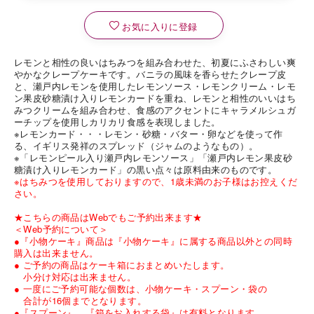
お気に入りに登録
レモンと相性の良いはちみつを組み合わせた、初夏にふさわしい爽
やかなクレープケーキです。バニラの風味を香らせたクレープ皮
と、瀬戸内レモンを使用したレモンソース・レモンクリーム・レモ
ン果皮砂糖漬け入りレモンカードを重ね、レモンと相性のいいはち
みつクリームを組み合わせ、食感のアクセントにキャラメルシュガ
ーチップを使用しカリカリ食感を表現しました。
※レモンカード・・・レモン・砂糖・バター・卵などを使って作
る、イギリス発祥のスプレッド（ジャムのようなもの）。
※「レモンピール入り瀬戸内レモンソース」「瀬戸内レモン果皮砂
糖漬け入りレモンカード」の黒い点々は原料由来のものです。
※はちみつを使用しておりますので、1歳未満のお子様はお控えくだ
さい。
★こちらの商品はWebでもご予約出来ます★
＜Web予約について＞
●『小物ケーキ』商品は『小物ケーキ』に属する商品以外との同時
購入は出来ません。
● ご予約の商品はケーキ箱におまとめいたします。
小分け対応は出来ません。
● 一度にご予約可能な個数は、小物ケーキ・スプーン・袋の
合計が16個までとなります。
●『スプーン』、『箱をお入れする袋』は有料となります。