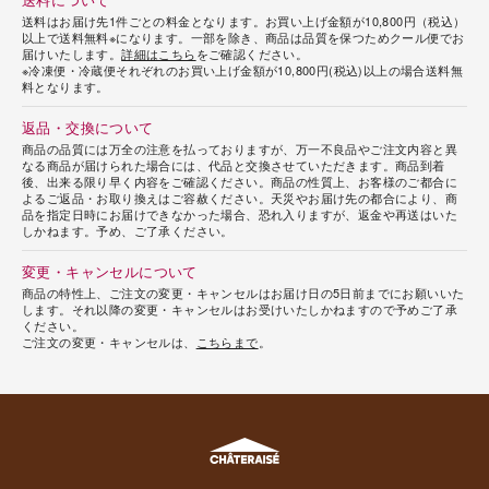
送料はお届け先1件ごとの料金となります。お買い上げ金額が10,800円（税込）
以上で送料無料※になります。一部を除き、商品は品質を保つためクール便でお
届けいたします。
詳細はこちら
をご確認ください。
※冷凍便・冷蔵便それぞれのお買い上げ金額が10,800円(税込)以上の場合送料無
料となります。
返品・交換について
商品の品質には万全の注意を払っておりますが、万一不良品やご注文内容と異
なる商品が届けられた場合には、代品と交換させていただきます。商品到着
後、出来る限り早く内容をご確認ください。商品の性質上、お客様のご都合に
よるご返品・お取り換えはご容赦ください。天災やお届け先の都合により、商
品を指定日時にお届けできなかった場合、恐れ入りますが、返金や再送はいた
しかねます。予め、ご了承ください。
変更・キャンセルについて
商品の特性上、ご注文の変更・キャンセルはお届け日の5日前までにお願いいた
します。それ以降の変更・キャンセルはお受けいたしかねますので予めご了承
ください。
ご注文の変更・キャンセルは、
こちらまで
。