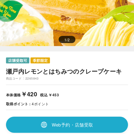
1
/
2
瀬戸内レモンとはちみつのクレープケーキ
商品コード
2265843
￥420
本体価格
税込 ￥453
取得ポイント
4
ポイント
Web予約・店舗受取