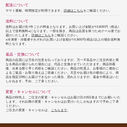
配送について
ヤマト運輸、時間指定が利用できます。
詳細はこちら
をご確認ください。
送料について
送料はお届け先1件ごとの料金となります。お買い上げ金額が10,800円（税込）
以上で送料無料※になります。一部を除き、商品は品質を保つためクール便でお
届けいたします。
詳細はこちら
をご確認ください。
※冷凍便・冷蔵便それぞれのお買い上げ金額が10,800円(税込)以上の場合送料無
料となります。
返品・交換について
商品の品質には万全の注意を払っておりますが、万一不良品やご注文内容と異
なる商品が届けられた場合には、代品と交換させていただきます。商品到着
後、出来る限り早く内容をご確認ください。商品の性質上、お客様のご都合に
よるご返品・お取り換えはご容赦ください。天災やお届け先の都合により、商
品を指定日時にお届けできなかった場合、恐れ入りますが、返金や再送はいた
しかねます。予め、ご了承ください。
変更・キャンセルについて
商品の特性上、ご注文の変更・キャンセルはお届け日の5日前までにお願いいた
します。それ以降の変更・キャンセルはお受けいたしかねますので予めご了承
ください。
ご注文の変更・キャンセルは、
こちらまで
。