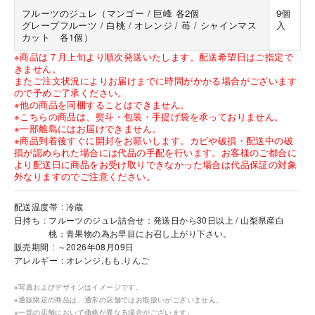
フルーツのジュレ（マンゴー / 巨峰 各2個
9個
グレープフルーツ / 白桃 / オレンジ / 苺 / シャインマス
入
カット 各1個）
※商品は７月上旬より順次発送いたします。配送希望日はご指定で
きません。
またご注文状況によりお届けまでに時間がかかる場合がございます
ので予めご了承ください。
※他の商品を同梱することはできません。
※こちらの商品は、熨斗・包装・手提げ袋を承っておりません。
※一部離島にはお届けできません。
※商品到着後すぐに開封をお願いします。カビや破損・配送中の破
損が認められた場合には代品の手配を行います。お客様のご都合に
より配送日に商品をお受け取りできなかった場合は代品保証の対象
外なりますのでご注意ください。
配送温度帯
冷蔵
日持ち
フルーツのジュレ詰合せ：発送日から30日以上 / 山梨県産白
桃：青果物の為お早目にお召し上がり下さい。
販売期間
～2026年08月09日
アレルギー
オレンジ,もも,りんご
※写真およびデザインはイメージです。
※通販限定の商品は、通常の店舗ではお取扱いがございません。
※一部の店舗において価格が異なる場合がございます。