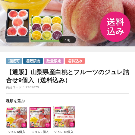
1
/
6
【通販】山梨県産白桃とフルーツのジュレ詰
合せ9個入（送料込み）
商品コード
2265873
種類を選ぶ
ジュレ6個入
ジュレ9個入
ジュレ12個入