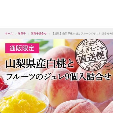
ホーム
>
洋菓子
>
洋菓子詰合せ
>
【通販】山梨県産白桃とフルーツのジュレ詰合せ9