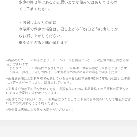
多少の押せ等はあるかと思いますが傷みではありませんの
でご了承ください。
・お召し上がりの前に
冷蔵庫で保存の場合は、召し上がる30分ほど前に出してか
らお召し上がりください。
※冷えすぎると味が薄れます
※商品のリニューアル等により、ホームページと商品パッケージの記載内容が異なる場
合がございます。
またリニューアル商品につきましては、アレルギー物質が異なる場合がございます。
ご購入・お召し上がりの際は、必ずお手元の商品の表示内容をご確認ください。
※栄養成分値は文部科学省で公表している日本食品標準成分表2015年版（七訂）に準拠
したデータベースにより、計算されています。
※栄養成分値は平均的な数値であり、品質改良のための製品規格や使用原料の変更など
により多少変わる場合がございます。
※店舗でのご予約は2日前、一部商品につきましてはさらにお時間をいただく場合がござ
いますのでお早めにご予約ください。
※発売日は店舗により異なる場合がございます。