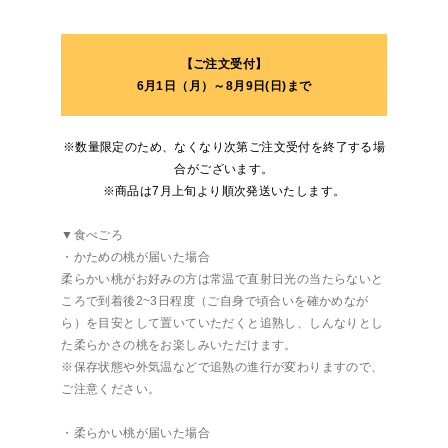
【ご注文受付】
6月1日（月）～8月9日(日)まで
※数量限定のため、なくなり次第ご注文受付を終了する場
合がございます。
※商品は7月上旬より順次発送いたします。
▼食べごろ
・かための桃が届いた場合
柔らかい桃がお好みの方は常温で直射日光の当たらないと
ころで到着後2~3日程度（ご自身で頃合いを確かめなが
ら）を目安として置いていただくと追熟し、しんなりとし
た柔らかさの桃をお楽しみいただけます。
※保存状態や外気温などで追熟の進行が変わりますので、
ご注意ください。
・柔らかい桃が届いた場合