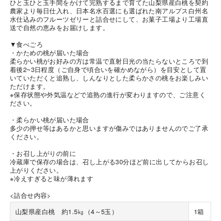
ひと玉ひと玉手間をかけて完熟するまで育てた山梨県産白桃を契約
農家より毎日仕入れ、日本名水百選にも選ばれた南アルプス白州名
水仕込みのフルーツゼリーと詰合せにして、お菓子工場より工場直
送で自然の恵みをお届けします。
▼食べごろ
・かための桃が届いた場合
柔らかい桃がお好みの方は常温で直射日光の当たらないところで到
着後2~3日程度（ご自身で頃合いを確かめながら）を目安として置
海外 Overseas shops
いていただくと追熟し、しんなりとした柔らかさの桃をお楽しみい
ただけます。
Indonesia
Singapore
※保存状態や外気温などで追熟の進行が変わりますので、ご注意く
ださい。
Malaysia
Hong Kong
UAE
Thailand
・柔らかい桃が届いた場合
多少の押せ等はあるかと思いますが傷みではありませんのでご了承
Vietnam
ください。
・お召し上がりの前に
冷蔵庫で保存の場合は、召し上がる30分ほど前に出してからお召し
Iは八ヶ岳や末広がりを意味す
上がりください。
おやつ時」という意味を込
※冷えすぎると味が薄れます
た。雄大な八ヶ岳山麓の自
まれる、こだわりのスイー
<詰合せ内容>
ださい。
山梨県産白桃 約1.5㎏（4～5玉）
1箱