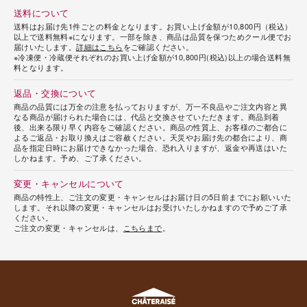
送料について
送料はお届け先1件ごとの料金となります。お買い上げ金額が10,800円（税込）
以上で送料無料※になります。一部を除き、商品は品質を保つためクール便でお
届けいたします。
詳細はこちら
をご確認ください。
※冷凍便・冷蔵便それぞれのお買い上げ金額が10,800円(税込)以上の場合送料無
料となります。
返品・交換について
商品の品質には万全の注意を払っておりますが、万一不良品やご注文内容と異
なる商品が届けられた場合には、代品と交換させていただきます。商品到着
後、出来る限り早く内容をご確認ください。商品の性質上、お客様のご都合に
よるご返品・お取り換えはご容赦ください。天災やお届け先の都合により、商
品を指定日時にお届けできなかった場合、恐れ入りますが、返金や再送はいた
しかねます。予め、ご了承ください。
変更・キャンセルについて
商品の特性上、ご注文の変更・キャンセルはお届け日の5日前までにお願いいた
します。それ以降の変更・キャンセルはお受けいたしかねますので予めご了承
ください。
ご注文の変更・キャンセルは、
こちらまで
。