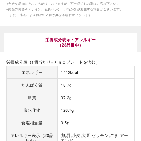
※充分な品揃えをこころがけておりますが、万一品切れの際はご容赦下さい。
※商品の内容やデザイン、包装パッケージ等が多少変更する場合がございます。
また、地域により商品の内容が異なる場合がございます。
栄養成分表示・アレルギー
（28品目中）
海外 Overseas shops
Indonesia
Singapore
栄養成分表（1個当たり※チョコプレートを含む）
Malaysia
Hong Kong
エネルギー
1442kcal
UAE
Thailand
Vietnam
たんぱく質
18.7g
脂質
97.3g
Iは八ヶ岳や末広がりを意味す
炭水化物
128.7g
おやつ時」という意味を込
た。雄大な八ヶ岳山麓の自
まれる、こだわりのスイー
食塩相当量
0.5g
ださい。
アレルギー表示（28品
卵,乳,小麦,大豆,ゼラチン,ごま,アー
目中）
モンド