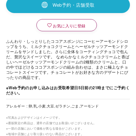
Web予約・店舗受取
お気に入りに登録
ふんわり・しっとりしたココアスポンジにコーヒーアーモンドシロ
ップをうち、ミルクチョコクリームとヘーゼルナッツアーモンドク
リームをサンドしました。さらに全体をコーティングチョコで包ん
だ、贅沢なスイーツです。 なめらかなミルクチョコクリームと香ば
しいヘーゼルナッツアーモンドクリームの2種類のクリームと、口
の中でほどけるココアスポンジの組み合わせは、まさに極上なチョ
コレートスイーツです。チョコレートがお好きな方のデザートにぴ
ったりの商品です。
※Web予約のお申し込みはお受取希望日5日前の21時までにご予約く
ださい。
アレルギー
卵,乳,小麦,大豆,ゼラチン,ごま,アーモンド
※写真およびデザインはイメージです。
※通販限定の商品は、通常の店舗ではお取扱いがございません。
※一部の店舗において価格が異なる場合がございます。
※地域や店舗により取り扱いのない商品がございます。