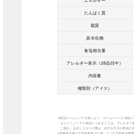
エネルギー
たんぱく質
脂質
炭水化物
食塩相当量
アレルギー表示（28品目中）
内容量
種類別（アイス）
※商品のリニューアル等により、ホームページと商品
またリニューアル商品につきましては、アレルギー
ご購入・お召し上がりの際は、必ずお手元の商品の
※栄養成分値は文部科学省で公表している日本食品標準