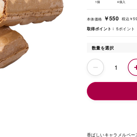
1個
4個入
￥550
税込
￥5
本体価格
取得ポイント
5
ポイント
数量を選択
香ばしいキャラメルペー