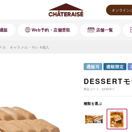
オンライン
通販
Web予約・店舗受取
店舗一覧
モナカ キャラメル・サレ 4個入
DESSER
商品コード
2265911
種類を選ぶ