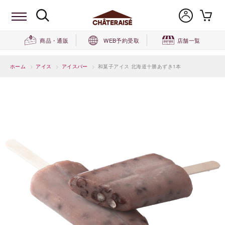
商品・通販
WEB予約受取
店舗一覧
ホーム
>
アイス
>
アイスバー
>
和菓子アイス 北海道十勝あずき1本