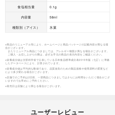
食塩相当量
0.1g
内容量
58ml
種類別（アイス）
氷菓
※商品のリニューアル等により、ホームページと商品パッケージの記載内容が異なる場
合がございます。
またリニューアル商品につきましては、アレルギー物質が異なる場合がございます。
ご購入・お召し上がりの際は、必ずお手元の商品の表示内容をご確認ください。
※栄養成分値は文部科学省で公表している日本食品標準成分表2015年版（七訂）に準拠
したデータベースにより、計算されています。
※栄養成分値は平均的な数値であり、品質改良のための製品規格や使用原料の変更など
により多少変わる場合がございます。
※店舗でのご予約は2日前、一部商品につきましてはさらにお時間をいただく場合がござ
いますのでお早めにご予約ください。
※発売日は店舗により異なる場合がございます。
ユーザーレビュー