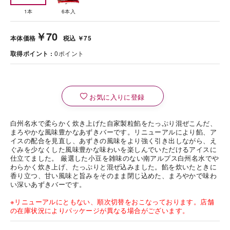
1本
6本入
￥70
本体価格
税込 ￥75
取得ポイント
0
ポイント
お気に入りに登録
白州名水で柔らかく炊き上げた自家製粒餡をたっぷり混ぜこんだ、
まろやかな風味豊かなあずきバーです。リニューアルにより餡、ア
イスの配合を見直し、あずきの風味をより強く引き出しながら、え
ぐみを少なくした風味豊かな味わいを楽しんでいただけるアイスに
仕立てました。 厳選した小豆を雑味のない南アルプス白州名水でや
わらかく炊き上げ、たっぷりと混ぜ込みました。餡を炊いたときに
香り立つ、甘い風味と旨みをそのまま閉じ込めた、まろやかで味わ
い深いあずきバーです。
※リニューアルにともない、順次切替をおこなっております。店舗
の在庫状況によりパッケージが異なる場合がございます。