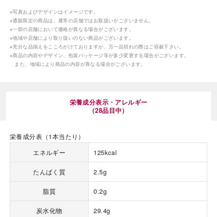
※写真およびデザインはイメージです。
※通販限定の商品は、通常の店舗ではお取扱いがございません。
※一部の店舗において価格が異なる場合がございます。
※地域や店舗により取り扱いのない商品がございます。
※充分な品揃えをこころがけておりますが、万一品切れの際はご容赦下さい。
※商品の内容やデザイン、包装パッケージ等が多少変更する場合がございます。
また、地域により商品の内容が異なる場合がございます。
海外 Overseas shops
Indonesia
Singapore
栄養成分表示・アレルギー
Malaysia
Hong Kong
（28品目中）
UAE
Thailand
Vietnam
栄養成分表（1本当たり）
エネルギー
125kcal
Iは八ヶ岳や末広がりを意味す
おやつ時」という意味を込
たんぱく質
2.5g
た。雄大な八ヶ岳山麓の自
まれる、こだわりのスイー
脂質
0.2g
ださい。
炭水化物
29.4g