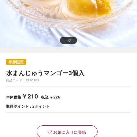
1
/
2
水まんじゅうマンゴー3個入
商品コード
2265962
￥210
本体価格
税込 ￥226
取得ポイント
2
ポイント
お気に入りに登録