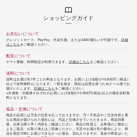
ショッピングガイド
お支払いについて
クレジットカード、PayPay、代金引換、またはGMO後払いが可能です。
詳細
はこちら
をご確認ください。
配送について
ヤマト運輸、時間指定が利用できます。
詳細はこちら
をご確認ください。
送料について
送料はお届け先1件ごとの料金となります。お買い上げ金額が10,800円（税込）
以上で送料無料※になります。一部を除き、商品は品質を保つためクール便でお
届けいたします。
詳細はこちら
をご確認ください。
※冷凍便・冷蔵便それぞれのお買い上げ金額が10,800円(税込)以上の場合送料無
料となります。
返品・交換について
商品の品質には万全の注意を払っておりますが、万一不良品やご注文内容と異
なる商品が届けられた場合には、代品と交換させていただきます。商品到着
後、出来る限り早く内容をご確認ください。商品の性質上、お客様のご都合に
よるご返品・お取り換えはご容赦ください。天災やお届け先の都合により、商
品を指定日時にお届けできなかった場合、恐れ入りますが、返金や再送はいた