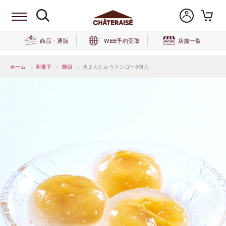
商品・通販
WEB予約受取
店舗一覧
ホーム
>
和菓子
>
饅頭
>
水まんじゅうマンゴー3個入