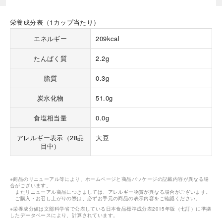
栄養成分表（1カップ当たり）
エネルギー
209kcal
たんぱく質
2.2g
海外 Overseas shops
脂質
0.3g
Indonesia
Singapore
炭水化物
51.0g
Malaysia
Hong Kong
食塩相当量
0.0g
UAE
Thailand
Vietnam
アレルギー表示（28品
大豆
目中）
Iは八ヶ岳や末広がりを意味す
おやつ時」という意味を込
※商品のリニューアル等により、ホームページと商品パッケージの記載内容が異なる場
た。雄大な八ヶ岳山麓の自
合がございます。
まれる、こだわりのスイー
またリニューアル商品につきましては、アレルギー物質が異なる場合がございます。
ご購入・お召し上がりの際は、必ずお手元の商品の表示内容をご確認ください。
ださい。
※栄養成分値は文部科学省で公表している日本食品標準成分表2015年版（七訂）に準拠
したデータベースにより、計算されています。