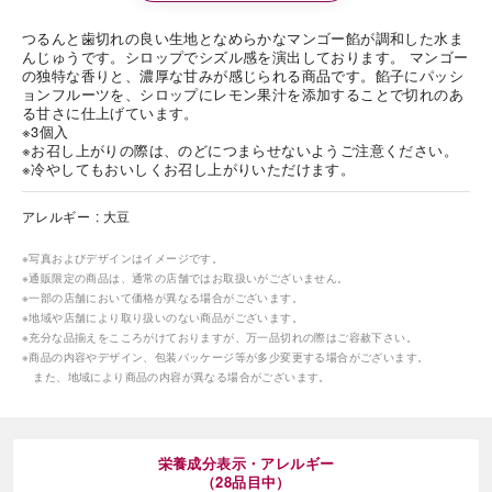
つるんと歯切れの良い生地となめらかなマンゴー餡が調和した水ま
んじゅうです。シロップでシズル感を演出しております。 マンゴー
の独特な香りと、濃厚な甘みが感じられる商品です。餡子にパッシ
ョンフルーツを、シロップにレモン果汁を添加することで切れのあ
る甘さに仕上げています。
※3個入
※お召し上がりの際は、のどにつまらせないようご注意ください。
※冷やしてもおいしくお召し上がりいただけます。
アレルギー
大豆
※写真およびデザインはイメージです。
※通販限定の商品は、通常の店舗ではお取扱いがございません。
※一部の店舗において価格が異なる場合がございます。
※地域や店舗により取り扱いのない商品がございます。
※充分な品揃えをこころがけておりますが、万一品切れの際はご容赦下さい。
※商品の内容やデザイン、包装パッケージ等が多少変更する場合がございます。
また、地域により商品の内容が異なる場合がございます。
栄養成分表示・アレルギー
（28品目中）