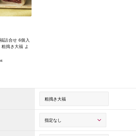
福詰合せ 6個入
粗搗き大福 よ
04