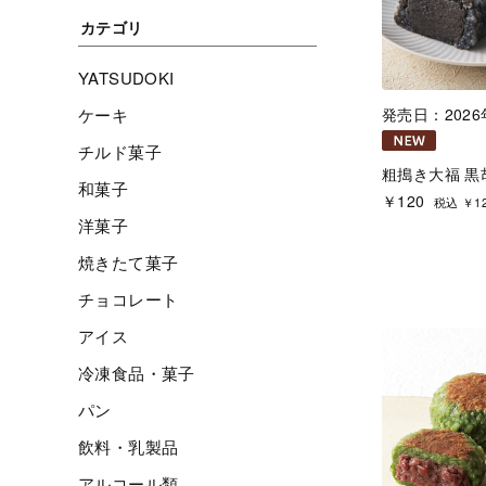
カテゴリ
YATSUDOKI
ケーキ
発売日：2026
チルド菓子
粗搗き大福 黒
和菓子
￥120
税込 ￥1
洋菓子
焼きたて菓子
チョコレート
アイス
冷凍食品・菓子
パン
飲料・乳製品
アルコール類