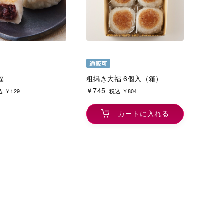
福
粗搗き大福 6個入（箱）
￥745
 ￥129
税込 ￥804
カートに入れる