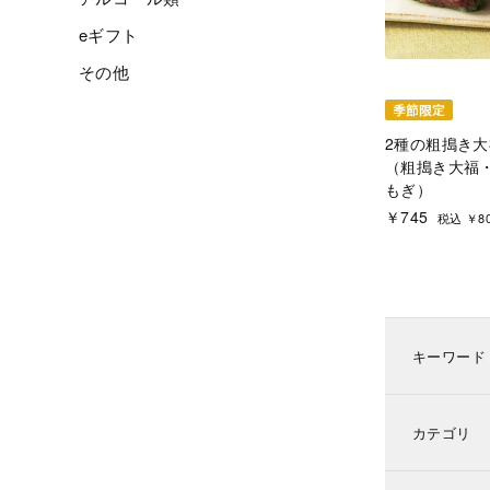
eギフト
その他
2種の粗搗き大
（粗搗き大福・
もぎ）
￥745
税込 ￥8
キーワード
カテゴリ