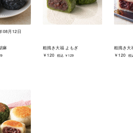
年08月12日
胡麻
粗搗き大福 よもぎ
粗搗き大
￥120
￥120
29
税込 ￥129
税込