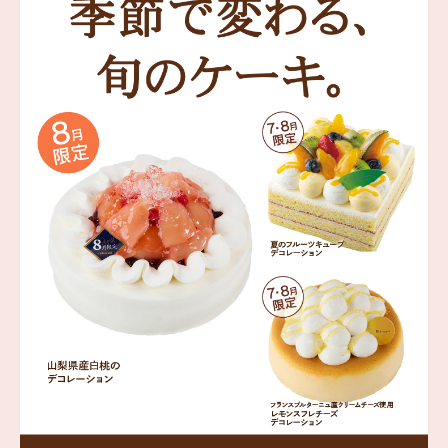
海外 Overseas shops
Indonesia
Singapore
Malaysia
Hong Kong
UAE
Thailand
Vietnam
Iは八ヶ岳や末広がりを意味す
おやつ時」という意味を込
た。雄大な八ヶ岳山麓の自
まれる、こだわりのスイー
ださい。