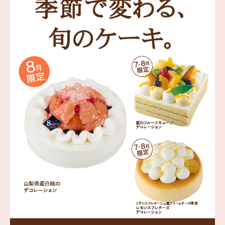
海外 Overseas shops
Indonesia
Singapore
Malaysia
Hong Kong
UAE
Thailand
Vietnam
Iは八ヶ岳や末広がりを意味す
おやつ時」という意味を込
た。雄大な八ヶ岳山麓の自
まれる、こだわりのスイー
ださい。