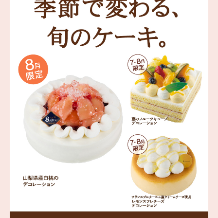
海外 Overseas shops
Indonesia
Singapore
Malaysia
Hong Kong
UAE
Thailand
Vietnam
Iは八ヶ岳や末広がりを意味す
おやつ時」という意味を込
た。雄大な八ヶ岳山麓の自
まれる、こだわりのスイー
ださい。