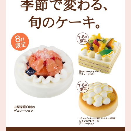
海外 Overseas shops
Indonesia
Singapore
Malaysia
Hong Kong
UAE
Thailand
Vietnam
Iは八ヶ岳や末広がりを意味す
おやつ時」という意味を込
た。雄大な八ヶ岳山麓の自
まれる、こだわりのスイー
ださい。