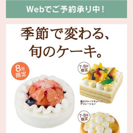
海外 Overseas shops
Indonesia
Singapore
Malaysia
Hong Kong
UAE
Thailand
Vietnam
Iは八ヶ岳や末広がりを意味す
おやつ時」という意味を込
た。雄大な八ヶ岳山麓の自
まれる、こだわりのスイー
ださい。